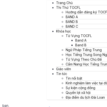
4. TeaTime Chinese: Youtube
Trang Chủ
5. Mandarin monkey: Youtube
Thi Thử TOCFL
III. Tài liệu học tiếng trung phồn thể + ôn thi TOCFL
Hướng dẫn đăng ký TOCF
THAM GIA GROUP FACEBOOK LUYỆN THI TOCFL MIỄN PHÍ
BAND A
BAND B
Học tiếng Trung có thể là một thử thách, nhưng với những công cụ
BAND C
năng, có rất nhiều ứng dụng hỗ trợ học tiếng Trung có thể giúp bạ
Khóa học
Từ Vựng TOCFL
Band A
Band B
Ngữ Pháp Tiếng Trung
Học Tiếng Trung Song N
Từ Vựng Theo Chủ Đề
Cẩm Nang Học Tiếng Tru
Giáo viên
Tin tức
Tin nổi bật
Kinh nghiệm làm việc tại đà
Sự kiện cộng đồng
Quyền lợi xã hội
Địa điểm du lịch Đài Loan
Dưới đây là danh sách một số ứng dụng học tiếng Trung tốt nhất p
bạn.