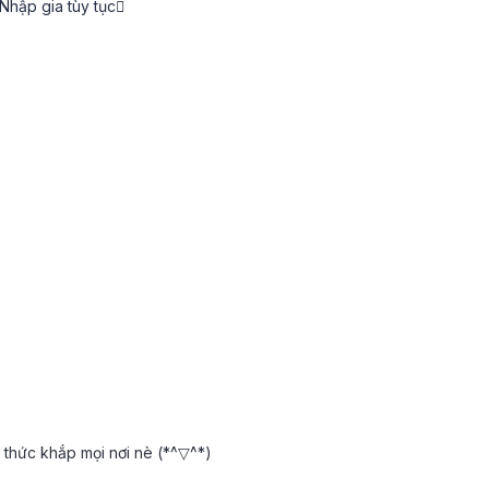
ập gia tùy tục
 thức khắp mọi nơi nè (*^▽^*)