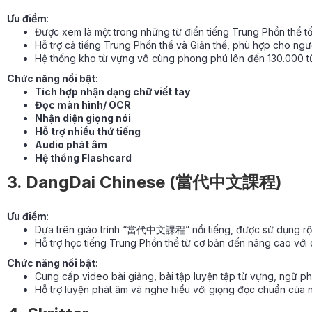
Ưu điểm
:
Được xem là một trong những từ điển tiếng Trung Phồn thể tốt
Hỗ trợ cả tiếng Trung Phồn thể và Giản thể, phù hợp cho ngườ
Hệ thống kho từ vựng vô cùng phong phú lên đến 130.000 t
Chức năng nổi bật
:
Tích hợp nhận dạng chữ viết tay
Đọc màn hình/ OCR
Nhận diện giọng nói
Hỗ trợ nhiều thứ tiếng
Audio phát âm
Hệ thống Flashcard
3. DangDai Chinese (當代中文課程)
Ưu điểm
:
Dựa trên giáo trình “當代中文課程” nổi tiếng, được sử dụng rộng
Hỗ trợ học tiếng Trung Phồn thể từ cơ bản đến nâng cao với
Chức năng nổi bật
:
Cung cấp video bài giảng, bài tập luyện tập từ vựng, ngữ ph
Hỗ trợ luyện phát âm và nghe hiểu với giọng đọc chuẩn của 