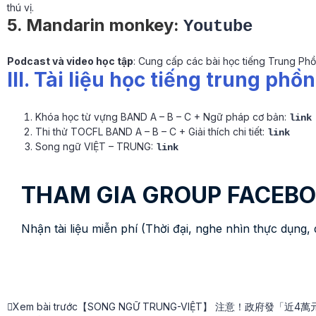
thú vị.
5. Mandarin monkey:
Youtube
Podcast và video học tập
: Cung cấp các bài học tiếng Trung Ph
III. Tài liệu học tiếng trung phồ
Khóa học từ vựng BAND A – B – C + Ngữ pháp cơ bản:
link
Thi thử TOCFL BAND A – B – C + Giải thích chi tiết:
link
Song ngữ VIỆT – TRUNG:
link
THAM GIA GROUP FACEBOO
Nhận tài liệu miễn phí (Thời đại, nghe nhìn thực dụng, d
Xem bài trước
【SONG NGỮ TRUNG-VIỆT】 注意！政府發「