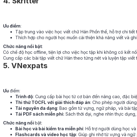
4. Skritter
Ưu điểm
:
Tập trung vào việc học viết chữ Hán Phồn thể, hỗ trợ chi tiết t
Thích hợp cho người học muốn cải thiện khả năng viết và gh
Chức năng nổi bật
:
Có chế độ học offline, tiện lợi cho việc học tập khi không có kết nối
Cung cấp các bài tập viết chữ Hán theo từng nét và luyện tập viết 
5. VNexpats
Ưu
điểm:
Trình độ
: Cung cấp bài học từ cơ bản đến nâng cao, đặc biệ
Thi thử TOCFL
với giải thích đáp án
: Cho phép người dùng 
Tài nguyên đa dạng
: Bao gồm từ vựng, ngữ pháp, và bài tập
Tải PDF sách miễn phí:
Sách thời đại, nghe nhìn thực dụng,
Chức năng nổi
bật:
Bài học và bài kiểm tra miễn phí
: Hỗ trợ người dùng học và
Flashcards và video học tập
: Giúp ghi nhớ từ vựng và ng