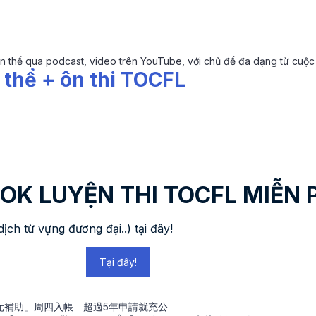
ồn thể qua podcast, video trên YouTube, với chủ đề đa dạng từ cuộ
n thể + ôn thi TOCFL
K LUYỆN THI TOCFL MIỄN 
ịch từ vựng đương đại..) tại đây!
Tại đây!
近4萬元補助」周四入帳 超過5年申請就充公