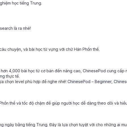
nghiệm học tiếng Trung.
earch là ra nhé!
câu chuyện, và bài học từ vựng với chữ Hán Phồn thể.
Với hơn 4,000 bài học từ cơ bản đến nâng cao, ChinesePod cung cấp
ng thực tế.
lựa chọn level phù hợp để nghe nhé!
ChinesePod – Beginner,
Chinese
hồn thể và tốc độ chậm để giúp người học dễ dàng theo dõi và hiểu
 ngày bằng tiếng Trung. Đây là lựa chọn tuyệt vời cho những ai muố