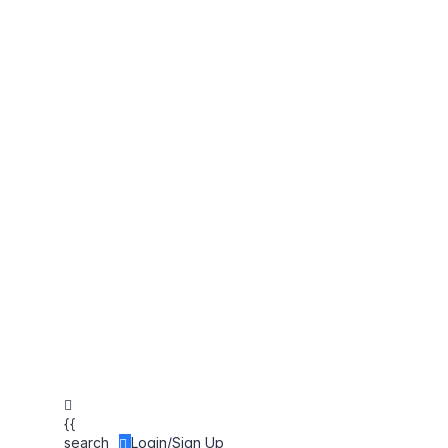
Hiệu Quả Mà Bạn
{{
search
Login/Sign Up