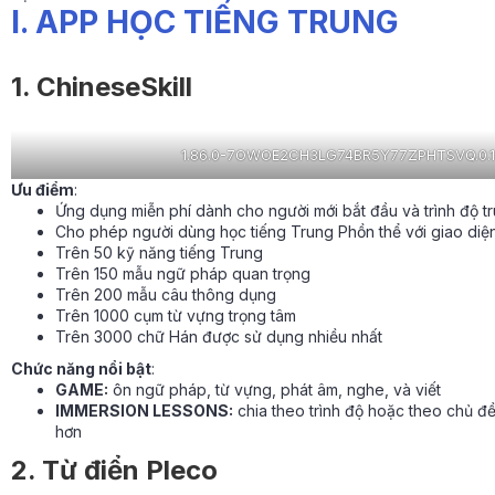
I. APP HỌC TIẾNG TRUNG
1. ChineseSkill
1.86.0-7OWOE2CH3LG74BR5Y77ZPHTSVQ.0.1
Ưu điểm
:
Ứng dụng miễn phí dành cho người mới bắt đầu và trình độ trun
Cho phép người dùng học tiếng Trung Phồn thể với giao diện 
Trên 50 kỹ năng tiếng Trung
Trên 150 mẫu ngữ pháp quan trọng
Trên 200 mẫu câu thông dụng
Trên 1000 cụm từ vựng trọng tâm
Trên 3000 chữ Hán được sử dụng nhiều nhất
Chức năng nổi bật
:
GAME:
ôn ngữ pháp, từ vựng, phát âm, nghe, và viết
IMMERSION LESSONS:
chia theo trình độ hoặc theo chủ đ
hơn
2. Từ điển Pleco