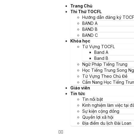
Trang Chủ
5 APP Học Tiếng Trun
Thi Thử TOCFL
Hướng dẫn đăng ký TOCF
Cần Biết
BAND A
BAND B
Học tiếng Trung có thể là một thử thách, nhưng với những công 
BAND C
Khóa học
Y
Từ Vựng TOCFL
Band A
Band B
Ngữ Pháp Tiếng Trung
Mục lục bài viết
Học Tiếng Trung Song N
Từ Vựng Theo Chủ Đề
I. APP HỌC TIẾNG TRUNG
Cẩm Nang Học Tiếng Tru
1. ChineseSkill
Giáo viên
2. Từ điển Pleco
Tin tức
3. DangDai Chinese (當代中文課程)
Tin nổi bật
4. Skritter
Kinh nghiệm làm việc tại đà
5. VNexpats
II. Luyện nghe Podcast
Sự kiện cộng đồng
Quyền lợi xã hội
1. Chillchat (Learn Chinese and Chill)
2. ChinesePod: Youtube
Địa điểm du lịch Đài Loan
3. Slow Chinese (慢速中文): Youtube