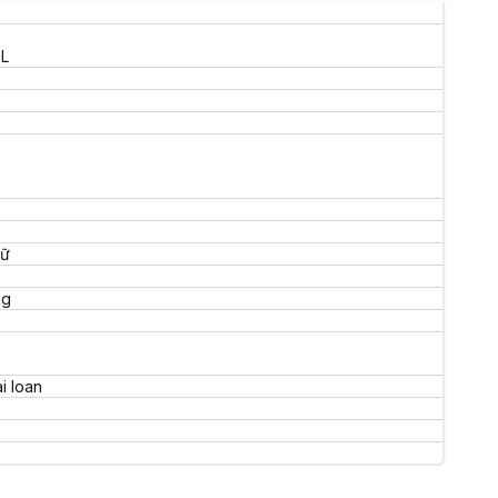
L
 phù hợp, quá trình này trở nên dễ dàng và thú vị hơn nhiều. Cho d
n đạt được mục tiêu học tập của mình.
gữ
ng
i loan
hù hợp với nhiều nhu cầu khác nhau, cùng với phần giới thiệu về cá