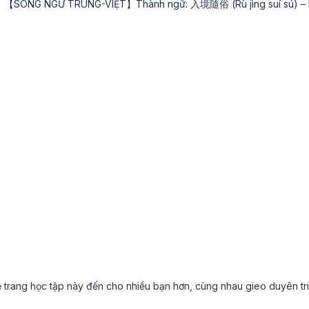
【SONG NGỮ TRUNG-VIỆT】Thành ngữ: 入境隨俗 (Rù jìng suí sú) – Nh
trang học tập này đến cho nhiều bạn hơn, cùng nhau gieo duyên tri