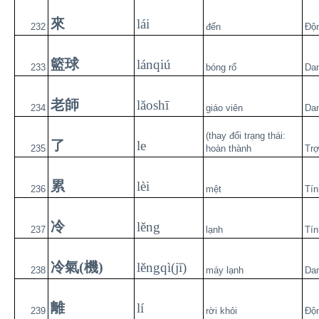
來
lái
232
đến
Độ
籃球
lánqiú
233
bóng rổ
Da
老師
lǎoshī
234
giáo viên
Da
(thay đổi trạng thái:
了
le
235
hoàn thành
Trợ
累
lèi
236
mệt
Tín
冷
lěng
237
lạnh
Tín
冷氣(機)
lěngqì(jī)
238
máy lạnh
Da
離
lí
239
rời khỏi
Độ