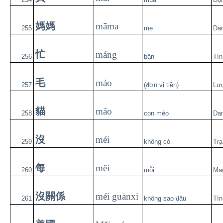
媽媽
māma
255
mẹ
Da
忙
máng
256
bận
Tín
毛
máo
257
(đơn vị tiền)
Lư
貓
māo
258
con mèo
Da
沒
méi
259
không có
Trạ
每
měi
260
mỗi
Mạ
沒關係
méi guānxi
261
không sao đâu
Tín