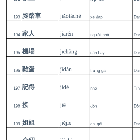
腳踏車
jiǎotàchē
193
xe đạp
Da
家人
jiārén
194
người nhà
Da
機場
jīchǎng
195
sân bay
Da
雞蛋
jīdàn
196
trứng gà
Da
記得
jìdé
197
nhớ
Tín
接
jiē
198
đón
Độ
姐姐
jiějie
199
chị gái
Da