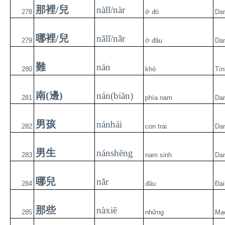
那裡/兒
nàlǐ/nàr
278
ở đó
Da
哪裡/兒
nǎlǐ/nǎr
279
ở đâu
Da
難
nán
280
khó
Tín
南(邊)
nán(biān)
281
phía nam
Da
男孩
nánhái
282
con trai
Da
男生
nánshēng
283
nam sinh
Da
哪兒
nǎr
284
đâu
Đại
那些
nàxiē
285
những
Mạ