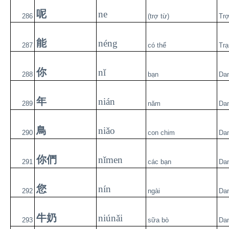
呢
ne
286
(trợ từ)
Trợ
能
néng
287
có thể
Trạ
你
nǐ
288
bạn
Da
年
nián
289
năm
Da
鳥
niǎo
290
con chim
Da
你們
nǐmen
291
các bạn
Da
您
nín
292
ngài
Da
牛奶
niúnǎi
293
sữa bò
Da