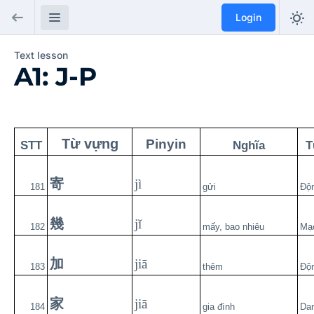
Login
Text lesson
A1: J-P
Từ vựng
Pinyin
STT
Nghĩa
T
寄
jì
181
gửi
Độ
幾
jǐ
182
mấy, bao nhiêu
Mạ
加
jiā
183
thêm
Độ
家
jiā
184
gia đình
Da