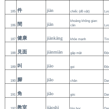
件
jiàn
185
chiếc (đồ vật)
Lư
khoảng không gian:
間
jiān
186
căn
Lư
健康
jiànkāng
187
khỏe mạnh
Tín
見面
jiànmiàn
188
gặp mặt
Độ
叫
jiào
189
gọi
Độ
腳
jiǎo
190
chân
Da
角
jiǎo
191
góc
Da
教室
jiàoshì
192
lớp học
Da