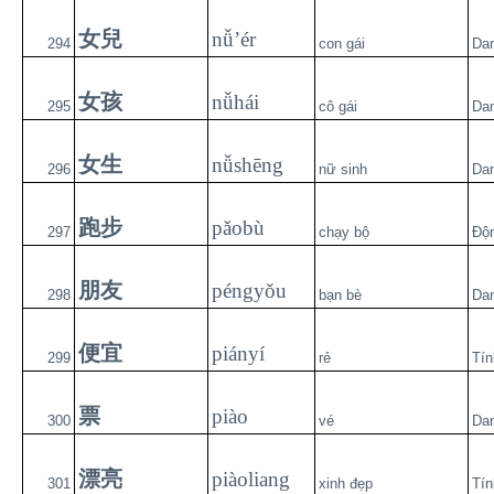
女兒
nǚ’ér
294
con gái
Da
女孩
nǚhái
295
cô gái
Da
女生
nǚshēng
296
nữ sinh
Da
跑步
pǎobù
297
chạy bộ
Độ
朋友
péngyǒu
298
bạn bè
Da
便宜
piányí
299
rẻ
Tín
票
piào
300
vé
Da
漂亮
piàoliang
301
xinh đẹp
Tín