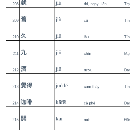
就
jiù
208
thì, ngay, liền
Trạ
舊
jiù
209
cũ
Tín
久
jiǔ
210
lâu
Tín
九
jiǔ
211
chín
Mạ
酒
jiǔ
212
rượu
Da
覺得
juédé
213
cảm thấy
Tín
咖啡
kāfēi
214
cà phê
Da
開
kāi
215
mở
Độ