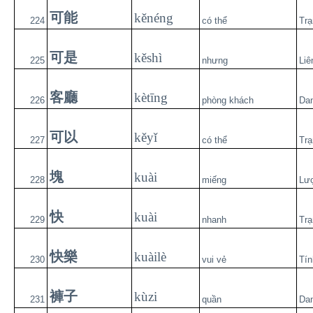
可能
kěnéng
224
có thể
Trạ
可是
kěshì
225
nhưng
Liê
客廳
kètīng
226
phòng khách
Da
可以
kěyǐ
227
có thể
Trạ
塊
kuài
228
miếng
Lư
快
kuài
229
nhanh
Trạ
快樂
kuàilè
230
vui vẻ
Tín
褲子
kùzi
231
quần
Da