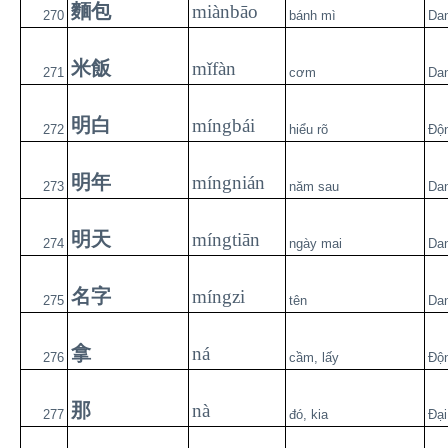
麵包
miànbāo
270
bánh mì
Da
米飯
mǐfàn
271
cơm
Da
明白
míngbái
272
hiểu rõ
Độ
明年
míngnián
273
năm sau
Da
明天
míngtiān
274
ngày mai
Da
名字
míngzi
275
tên
Da
拿
ná
276
cầm, lấy
Độ
那
nà
277
đó, kia
Đại