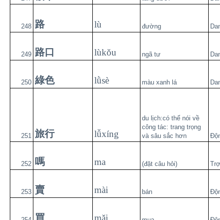
路
lù
248
đường
Da
路口
lùkǒu
249
ngã tư
Da
綠色
lǜsè
250
màu xanh lá
Da
du lịch:có thể nói về
công tác: trang trọng
旅行
lǚxíng
251
và sâu sắc hơn
Độ
嗎
ma
252
(đặt câu hỏi)
Trợ
賣
mài
253
bán
Độ
買
mǎi
254
mua
Độ