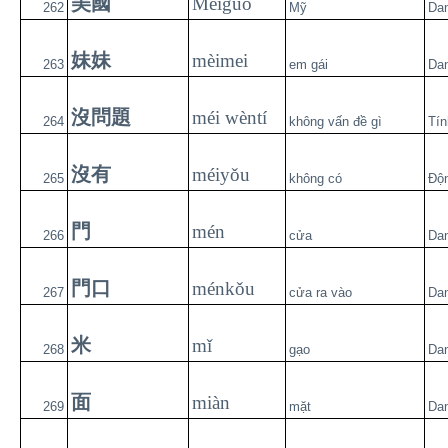
美國
Měiguó
262
Mỹ
Da
妹妹
mèimei
263
em gái
Da
沒問題
méi wèntí
264
không vấn đề gì
Tín
沒有
méiyǒu
265
không có
Độ
門
mén
266
cửa
Da
門口
ménkǒu
267
cửa ra vào
Da
米
mǐ
268
gạo
Da
面
miàn
269
mặt
Da