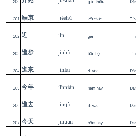
介紹
jièshào
200
giới thiệu
Độ
結束
jiéshù
201
kết thúc
Tín
近
jìn
202
gần
Tín
進步
jìnbù
203
tiến bộ
Tín
進來
jìnlái
204
đi vào
Độ
今年
jīnnián
205
năm nay
Da
進去
jìnqù
206
đi vào
Độ
今天
jīntiān
207
hôm nay
Da