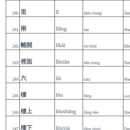
里
lǐ
240
(bên trong)
Da
兩
liǎng
241
hai
Mạ
離開
líkāi
242
rời khỏi
Độ
裡面
lǐmiàn
243
bên trong
Da
六
liù
244
sáu
Mạ
樓
lóu
245
tầng
Lư
樓上
lóushàng
246
tầng trên
Da
樓下
lóuxià
247
tầng dưới
Da