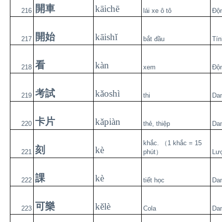
開車
kāichē
216
lái xe ô tô
Độ
開始
kāishǐ
217
bắt đầu
Tín
看
kàn
218
xem
Độ
考試
kǎoshì
219
thi
Da
卡片
kǎpiàn
220
thẻ, thiệp
Da
khắc. （1 khắc = 15
刻
kè
221
phút）
Lư
課
kè
222
tiết học
Da
可樂
kělè
223
Cola
Da