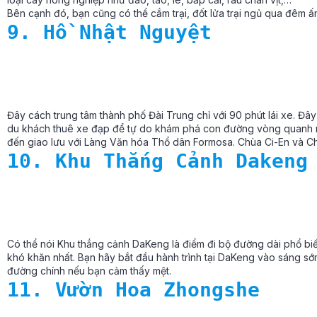
Bên cạnh đó, bạn cũng có thể cắm trại, đốt lửa trại ngủ qua đêm ấ
9. Hồ Nhật Nguyệt
Đây cách trung tâm thành phố Đài Trung chỉ với 90 phút lái xe. Đây
du khách
thuê xe đạp
để tự do khám phá con đường vòng quanh m
đến giao lưu với Làng Văn hóa Thổ dân Formosa. Chùa Ci-En và C
10. Khu Thắng Cảnh Dakeng
Có thể nói Khu thắng cảnh DaKeng là điểm đi bộ đường dài phổ bi
khó khăn nhất. Bạn hãy bắt đầu hành trình tại DaKeng vào sáng sớm
đường chính nếu bạn cảm thấy mệt.
11. Vườn Hoa Zhongshe