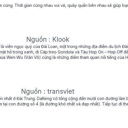
m cúng. Thời gian cùng nhau vui vẻ, quây quần bên nhau sẽ giúp bạn
Nguồn : Klook
 là viên ngọc quý của Đài Loan, một trong những địa điểm du lịch Đài 
ặt hồ trong xanh, đi Cáp treo Gondola và
Tàu Hop On – Hop Off
để
hùa Wen-Wu (Văn Võ) cũng là những điểm tham quan nổi tiếng của H
Nguồn : transviet
ến nhất ở Đài Trung. DaKeng có tổng cộng đến mười con đường làm 
 tại con đường số 4 (là đường khó nhất và đẹp nhất). Tiếp tục đi the