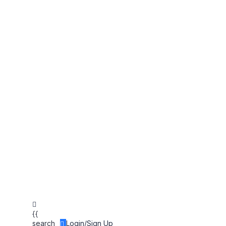
{{
search
Login/Sign Up