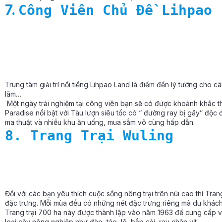
7.
Công Viên Chủ Đề Lihpao 
Trung tâm giải trí nổi tiếng Lihpao Land là điểm đến lý tưởng cho câu
lãm…
Một ngày trải nghiệm tại công viên bạn sẽ có được khoảnh khắc thú
Paradise nổi bật với Tàu lượn siêu tốc có “ đường ray bị gãy” độc
ma thuật và nhiều khu ăn uống, mua sắm vô cùng hấp dẫn.
8. Trang Trại Wuling
Đối với các bạn yêu thích cuộc sống nông trại trên núi cao thì Tra
đặc trưng. Mỗi mùa đều có những nét đặc trưng riêng mà du khách
Trang trại 700 ha này được thành lập vào năm 1963 để cung cấp v
loại cây nông nghiệp như đào, táo, lê, bắp cải, rau chân vịt,…