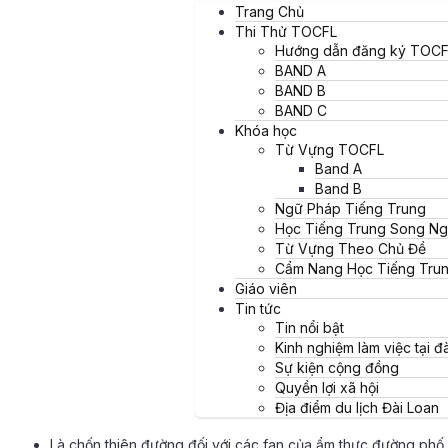
11. Vườn Hoa Zhongshe
Trang Chủ
Thi Thử TOCFL
Đài trung là thành phố thuộc khu vực miền Trung Tây Đài Loan. Tại
Hướng dẫn đăng ký TOCF
BAND A
BAND B
BAND C
Khóa học
Từ Vựng TOCFL
Band A
Band B
Ngữ Pháp Tiếng Trung
Học Tiếng Trung Song N
Từ Vựng Theo Chủ Đề
Cẩm Nang Học Tiếng Tru
Giáo viên
Tin tức
Tin nổi bật
Lý do để du lịch tại tại 
Kinh nghiệm làm việc tại đà
Sự kiện cộng đồng
Quyền lợi xã hội
Là thành phố đông dân thứ 2 ở Đài Loan, chỉ sau Tân Đài Bắc
Địa điểm du lịch Đài Loan
Có thiên nhiên trù phú cùng bầu không khí yên tĩnh, nhẹ nhà
Là chốn thiên đường đối với các fan của ẩm thực đường phố