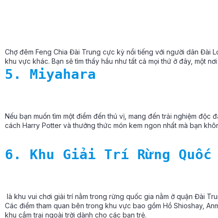
Chợ đêm Feng Chia Đài Trung cực kỳ nổi tiếng với người dân Đài 
khu vực khác. Bạn sẽ tìm thấy hầu như tất cả mọi thứ ở đây, một nơi
5. Miyahara
Nếu bạn muốn tìm một điểm đến thú vị, mang đến trải nghiệm độc đá
cách Harry Potter và thưởng thức món kem ngon nhất mà bạn không 
6. Khu Giải Trí Rừng Quốc
là khu vui chơi giải trí nằm trong rừng quốc gia nằm ở quận Đài Tr
Các điểm tham quan bên trong khu vực bao gồm Hồ Shioshay, Anma
khu cắm trại ngoài trời dành cho các bạn trẻ.