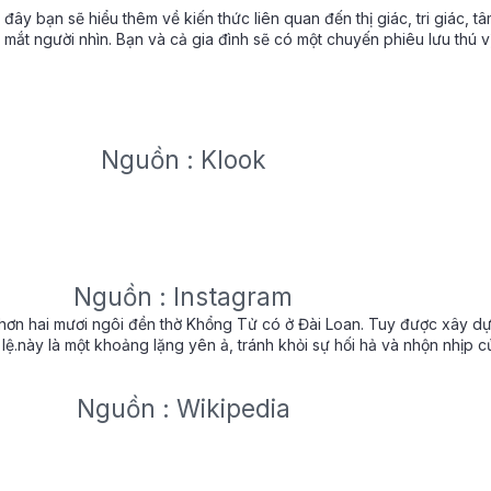
 đây bạn sẽ hiểu thêm về kiến thức liên quan đến thị giác, tri giác, t
mắt người nhìn. Bạn và cả gia đình sẽ có một chuyến phiêu lưu thú v
Nguồn : Klook
Nguồn : Instagram
ơn hai mươi ngôi đền thờ Khổng Tử có ở Đài Loan. Tuy được xây dự
g lệ.này là một khoảng lặng yên ả, tránh khỏi sự hối hả và nhộn nhịp 
Nguồn : Wikipedia