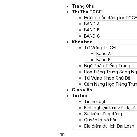
Trang Chủ
Địa điểm du lịch Chec
Thi Thử TOCFL
Hướng dẫn đăng ký TOCF
Đài trung là thành phố thuộc khu vực miền Trung Tây Đài Loan. T
BAND A
BAND B
BAND C
Khóa học
Từ Vựng TOCFL
Band A
Mục lục bài viết
Band B
Ngữ Pháp Tiếng Trung
Lý do để du lịch tại tại Đài Trung:
Học Tiếng Trung Song N
1. Làng Cầu Vồng
Từ Vựng Theo Chủ Đề
2. Bảo Tàng Ảo Ảnh
Cẩm Nang Học Tiếng Tru
3. Đền Thờ Khổng Tử
Giáo viên
4.. Chợ Đêm Feng Chia
Tin tức
5. Miyahara
Tin nổi bật
6. Khu Giải Trí Rừng Quốc Gia Dasyueshan
Kinh nghiệm làm việc tại đà
7. Công Viên Chủ Đề Lihpao Land
Sự kiện cộng đồng
8. Trang Trại Wuling
Quyền lợi xã hội
9. Hồ Nhật Nguyệt
Địa điểm du lịch Đài Loan
10. Khu Thắng Cảnh Dakeng