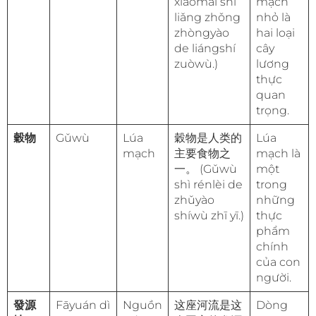
xiǎomài shì
mạch
liǎng zhǒng
nhỏ là
zhòngyào
hai loại
de liángshí
cây
zuòwù.)
lương
thực
quan
trọng.
穀物
Gǔwù
Lúa
穀物是人类的
Lúa
mạch
主要食物之
mạch là
一。 (Gǔwù
một
shì rénlèi de
trong
zhǔyào
những
shíwù zhī yī.)
thực
phẩm
chính
của con
người.
發源
Fāyuán dì
Nguồn
这座河流是这
Dòng