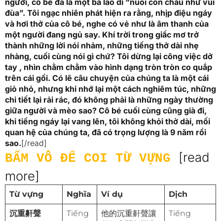
người, cô bé đã là một bà lão dì “nuôi con cháu như vui
đùa”. Tôi ngạc nhiên phát hiện ra rằng, nhịp điệu ngáy
và hơi thở của cô bé, nghe có vẻ như là âm thanh của
một người đang ngủ say. Khí trời trong giấc mơ trở
thành những lời nói nhảm, những tiếng thở dài nhẹ
nhàng, cuối cùng nói gì chứ? Tôi dừng lại công việc dở
tay , nhìn chằm chằm vào hình dạng tròn tròn co quắp
trên cái gối. Có lẽ câu chuyện của chúng ta là một cái
giỏ nhỏ, nhưng khi nhớ lại một cách nghiêm túc, những
chi tiết lại rải rác, đó không phải là những ngày thường
giữa người và mèo sao? Cô bé cuối cùng cũng già đi,
khi tiếng ngáy lại vang lên, tôi không khỏi thở dài, mối
quan hệ của chúng ta, đã có trọng lượng là 9 năm rồi
sao.
[/read]
[read
BẤM VÔ ĐỂ COI TỪ VỰNG
more]
Từ vựng
Nghĩa
Ví dụ
Dịch
沉重鼾聲
Tiếng
他的沉重鼾聲讓
Tiếng