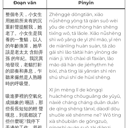
Đoạn văn
Pinyin
整個冬天，小女生
Zhěnggè dōngtiān, xiǎo
用她前所未有的沉
nǚshēng yòng tā qián suǒ wèi
重鼾聲提醒我，她
yǒu de chénzhòng hān shēng
老了。小女生是我
tíxǐng wǒ, tā lǎole. Xiǎo nǚshēng
養的一隻貓，以人
shì wǒ yǎng de yī zhī māo, yǐ rén
的年齡換算，她早
de niánlíng huàn suàn, tā zǎo
該是老太太 含飴弄
gāi shì lǎo tàitài hán yīnòng de
孫 的年紀。我詫異
nián jì. Wǒ chàxì dì fāxiàn, lǎo
地發現，老貓打鼾
māo dǎ hān de jiérhythm hé
的節奏和鼻息，乍
bíxī, zhà tīng lái yǎnrán shì rén
聽來儼然是人熟睡
shú shuì shí de hūxī shēng.
時的呼吸聲。
Xī jìn mèng lǐ de kōngqì
吸進夢裡的空氣化
huàchéng chōuguǎng de yǔyǔ,
成抽象的 囈語，那
nàxiē cháng cháng duǎn duǎn
些長長短短的輕 聲
de qīng shēng tànxī, dàodǐ dōu
嘆息，到底都說了
shuōle xiē shénme ne? Wǒ tíng
些什麼呢?我停下
xià shǒubiān de gōngzuò,
手邊的工作，凝視
níngshì quán suō zài diànzi