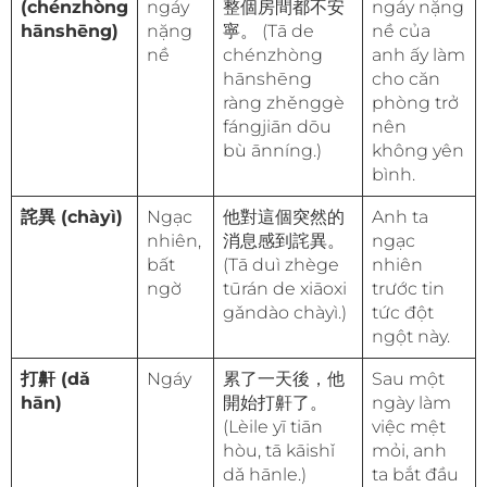
(chénzhòng
ngáy
整個房間都不安
ngáy nặng
hānshēng)
nặng
寧。 (Tā de
nề của
nề
chénzhòng
anh ấy làm
hānshēng
cho căn
ràng zhěnggè
phòng trở
fángjiān dōu
nên
bù ānníng.)
không yên
bình.
詫異 (chàyì)
Ngạc
他對這個突然的
Anh ta
nhiên,
消息感到詫異。
ngạc
bất
(Tā duì zhège
nhiên
ngờ
tūrán de xiāoxi
trước tin
gǎndào chàyì.)
tức đột
ngột này.
打鼾 (dǎ
Ngáy
累了一天後，他
Sau một
hān)
開始打鼾了。
ngày làm
(Lèile yī tiān
việc mệt
hòu, tā kāishǐ
mỏi, anh
dǎ hānle.)
ta bắt đầu