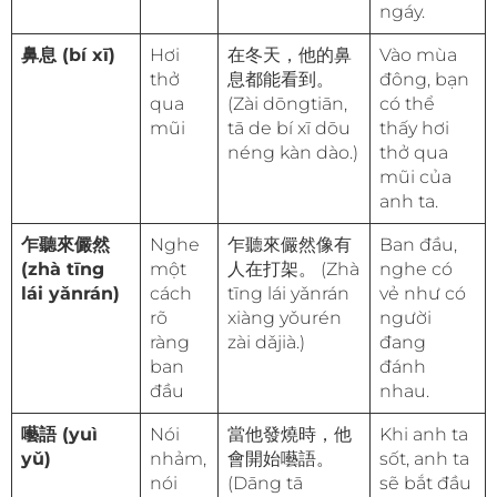
ngáy.
鼻息 (bí xī)
Hơi
在冬天，他的鼻
Vào mùa
thở
息都能看到。
đông, bạn
qua
(Zài dōngtiān,
có thể
mũi
tā de bí xī dōu
thấy hơi
néng kàn dào.)
thở qua
mũi của
anh ta.
乍聽來儼然
Nghe
乍聽來儼然像有
Ban đầu,
(zhà tīng
một
人在打架。 (Zhà
nghe có
lái yǎnrán)
cách
tīng lái yǎnrán
vẻ như có
rõ
xiàng yǒurén
người
ràng
zài dǎjià.)
đang
ban
đánh
đầu
nhau.
囈語 (yuì
Nói
當他發燒時，他
Khi anh ta
yǔ)
nhảm,
會開始囈語。
sốt, anh ta
nói
(Dāng tā
sẽ bắt đầu