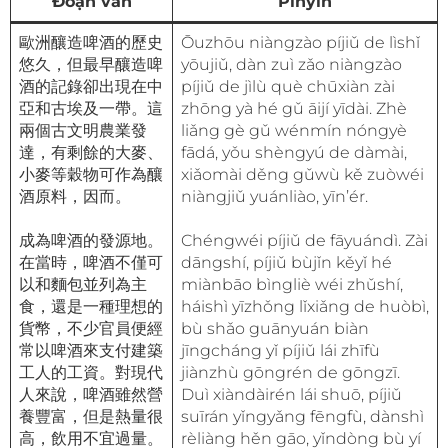
Đoạn văn
Pinyin
歐洲釀造啤酒的歷史
Ōuzhōu niàngzào píjiǔ de lìshǐ
悠久，但最早釀造啤
yōujiǔ, dàn zuì zǎo niàngzào
酒的記錄卻出現在中
píjiǔ de jìlù què chūxiàn zài
亞和古埃及一帶。這
zhōng yà hé gǔ āijí yīdài. Zhè
兩個古文明農業發
liǎng gè gǔ wénmín nóngyè
達，有剩餘的大麥、
fādá, yǒu shèngyú de dàmài,
小麥等穀物可作為釀
xiǎomài děng gǔwù kě zuòwéi
酒原料，因而。
niàngjiǔ yuánliào, yīn’ér.
成為啤酒的發源地。
Chéngwéi píjiǔ de fāyuándì. Zài
在當時，啤酒不僅可
dāngshí, píjiǔ bùjǐn kěyǐ hé
以和麵包並列為主
miànbāo bìngliè wéi zhǔshí,
食，還是一種理想的
háishì yīzhǒng lǐxiǎng de huòbì,
貨幣，不少官員便經
bù shǎo guānyuán biàn
常以啤酒來支付建築
jīngcháng yǐ píjiǔ lái zhīfù
工人的工資。對現代
jiànzhù gōngrén de gōngzī.
人來說，啤酒雖然營
Duì xiàndàirén lái shuō, píjiǔ
養豐富，但是熱量很
suīrán yǐngyǎng fēngfù, dànshì
高，飲用不宜過量。
rèliàng hěn gāo, yǐndòng bù yí