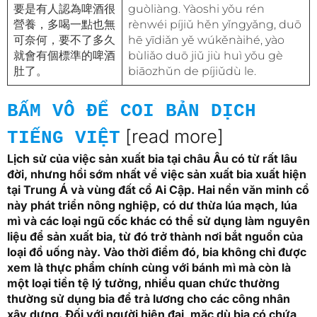
要是有人認為啤酒很
guòliàng. Yàoshi yǒu rén
營養，多喝一點也無
rènwéi píjiǔ hěn yǐngyǎng, duō
可奈何，要不了多久
hē yīdiǎn yě wúkěnàihé, yào
就會有個標準的啤酒
bùliǎo duō jiǔ jiù huì yǒu gè
肚了。
biāozhǔn de píjiǔdù le.
BẤM VÔ ĐỂ COI BẢN DỊCH
[read more]
TIẾNG VIỆT
Lịch sử của việc sản xuất bia tại châu Âu có từ rất lâu
đời, nhưng hồi sớm nhất về việc sản xuất bia xuất hiện
tại Trung Á và vùng đất cổ Ai Cập. Hai nền văn minh cổ
này phát triển nông nghiệp, có dư thừa lúa mạch, lúa
mì và các loại ngũ cốc khác có thể sử dụng làm nguyên
liệu để sản xuất bia, từ đó trở thành nơi bắt nguồn của
loại đồ uống này. Vào thời điểm đó, bia không chỉ được
xem là thực phẩm chính cùng với bánh mì mà còn là
một loại tiền tệ lý tưởng, nhiều quan chức thường
thường sử dụng bia để trả lương cho các công nhân
xây dựng. Đối với người hiện đại, mặc dù bia có chứa