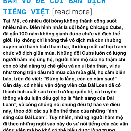
BẤM VÔ ĐỂ COI BẢN DỊCH
[read more]
TIẾNG VIỆT
Tại Mỹ, có nhiều đội bóng không thành công suốt
nhiều năm. Điển hình nhất là đội bóng Chicago Cubs,
đã gần 100 năm không giành được chức vô địch thế
giới. Họ không chỉ không thể vô địch mà còn thường
xuyên có thành tích thảm hại, thường mất cơ hội tranh
chức vô địch giữa mùa. Những đội Cubs luôn có lượng
người hâm mộ ủng hộ, người hâm mộ của họ thậm chí
còn có khả năng tự chế giễu và an ủi bản thân, ví dụ
như trong trận đấu mở mùa của mùa giải, họ cầm biển
báo, trên đó viết: “Đừng lo lắng, còn có năm sau!”
Gần đây, có nhiều vận động viên của Đài Loan đã có
thành tích xuất sắc trên trường quốc tế, cả truyền
thông và dư luận đều gọi họ là “ánh sáng của Đài
Loan”, và công chúng nói chung đều tự hào về điều
này, theo dõi các sự kiện thể thao của những “ánh
sáng của Đài Loan”. Tuy nhiên, những người hâm mộ
đi theo những ngôi sao này do sự nổi tiếng của các vận
động viên mà họ khó có thể hiểu được lòng trung