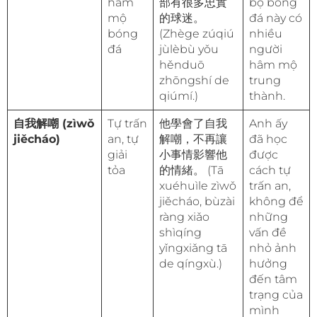
hâm
部有很多忠實
bộ bóng
mộ
的球迷。
đá này có
bóng
(Zhège zúqiú
nhiều
đá
jùlèbù yǒu
người
hěnduō
hâm mộ
zhōngshí de
trung
qiúmí.)
thành.
自我解嘲 (zìwǒ
Tự trấn
他學會了自我
Anh ấy
jiěcháo)
an, tự
解嘲，不再讓
đã học
giải
小事情影響他
được
tỏa
的情緒。 (Tā
cách tự
xuéhuìle zìwǒ
trấn an,
jiěcháo, bùzài
không để
ràng xiǎo
những
shìqíng
vấn đề
yǐngxiǎng tā
nhỏ ảnh
de qíngxù.)
hưởng
đến tâm
trạng của
mình