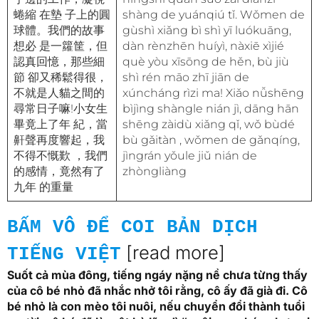
蜷縮 在墊 子上的圓
shàng de yuánqiú tǐ. Wǒmen de
球體。我們的故事
gùshì xiǎng bì shì yī luókuāng,
想必 是一籮筐，但
dàn rènzhēn huíyì, nàxiē xìjié
認真回憶，那些細
què yòu xīsōng de hěn, bù jiù
節 卻又稀鬆得很，
shì rén māo zhī jiān de
不就是人貓之間的
xúncháng rìzi ma! Xiǎo nǚshēng
尋常日子嘛!小女生
bìjìng shàngle nián jì, dāng hān
畢竟上了年 紀，當
shēng zàidù xiǎng qǐ, wǒ bùdé
鼾聲再度響起，我
bù gǎitàn , wǒmen de gǎnqíng,
不得不慨歎 ，我們
jìngrán yǒule jiǔ nián de
的感情，竟然有了
zhòngliàng
九年 的重量
BẤM VÔ ĐỂ COI BẢN DỊCH
[read more]
TIẾNG VIỆT
Suốt cả mùa đông, tiếng ngáy nặng nề chưa từng thấy
của cô bé nhỏ đã nhắc nhở tôi rằng, cô ấy đã già đi. Cô
bé nhỏ là con mèo tôi nuôi, nếu chuyển đổi thành tuổi