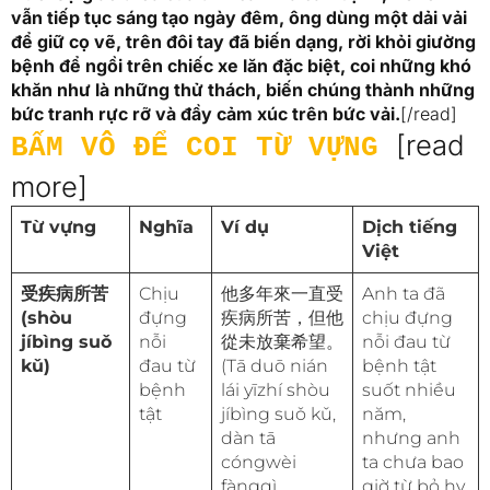
vẫn tiếp tục sáng tạo ngày đêm, ông dùng một dải vải
để giữ cọ vẽ, trên đôi tay đã biến dạng, rời khỏi giường
bệnh để ngồi trên chiếc xe lăn đặc biệt, coi những khó
khăn như là những thử thách, biến chúng thành những
bức tranh rực rỡ và đầy cảm xúc trên bức vải.
[/read]
[read
BẤM VÔ ĐỂ COI TỪ VỰNG
more]
Từ vựng
Nghĩa
Ví dụ
Dịch tiếng
Việt
受疾病所苦
Chịu
他多年來一直受
Anh ta đã
(shòu
đựng
疾病所苦，但他
chịu đựng
jíbìng suǒ
nỗi
從未放棄希望。
nỗi đau từ
kǔ)
đau từ
(Tā duō nián
bệnh tật
bệnh
lái yīzhí shòu
suốt nhiều
tật
jíbìng suǒ kǔ,
năm,
dàn tā
nhưng anh
cóngwèi
ta chưa bao
fàngqì
giờ từ bỏ hy