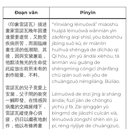
Đoạn văn
Pinyin
《印象雷諾瓦》描述
“Yìnxiàng léinuòwǎ” miáoshù
畫家雷諾瓦晚年因遭
huàjiā léinuòwǎ wǎnnián yīn
逢愛妻逝世，又飽受
zāoféng àiqī shìsǐ, yòu bǎoshòu
疾病所苦，而面臨繪
jíbìng suǒ kǔ, ér miànlín
畫生涯的低潮期。其
huìhuà shēngyá de dīcháo qī.
後，因與安黛邂逅，
Qí hòu, yīn yǔ āndài xièhòu, tā
他黯淡無光的生命從
ànmàn wú guāng de
此綻放出前所未有的
shēngmìng cóngcǐ zhànfàng
創作能量。不料。
chū qián suǒ wèi yǒu de
chuàngzuò néngliàng. Bùliào.
雷諾瓦的兒子竟愛上
安黛，父子間的衝突
Léinuòwǎ de érzi jìng ài shàng
一觸即發。在情感與
āndài, fùzǐ jiān de chōngtū
病魔的交織摧殘下，
yīchù jí fā. Zài qínggǎn yǔ
雷諾瓦縱使身心俱
bìngmó de jiāozhī cuīcán xià,
疲，仍日以繼夜地創
léinuòwǎ zòngshǐ shēn xīn jù
作，他以布條將畫
pí, réng rìyǐjìyè de chuàngzuò,