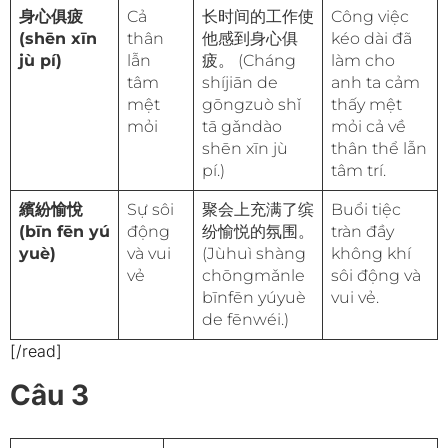
身心俱疲
Cả
长时间的工作使
Công việc
(shēn xīn
thân
他感到身心俱
kéo dài đã
jù pí)
lẫn
疲。 (Cháng
làm cho
tâm
shíjiān de
anh ta cảm
mệt
gōngzuò shǐ
thấy mệt
mỏi
tā gǎndào
mỏi cả về
shēn xīn jù
thân thể lẫn
pí.)
tâm trí.
繽紛愉悅
Sự sôi
聚会上充满了缤
Buổi tiệc
(bīn fēn yú
động
纷愉悦的氛围。
tràn đầy
yuè)
và vui
(Jùhuì shàng
không khí
vẻ
chōngmǎnle
sôi động và
bīnfēn yúyuè
vui vẻ.
de fēnwéi.)
[/read]
Câu 3