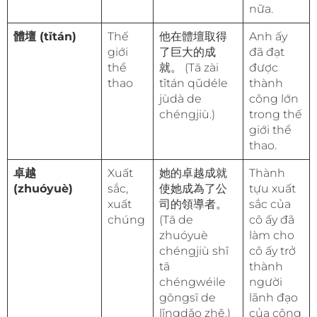
nữa.
體壇 (tǐtán)
Thế
他在體壇取得
Anh ấy
giới
了巨大的成
đã đạt
thể
就。 (Tā zài
được
thao
tǐtán qǔdéle
thành
jùdà de
công lớn
chéngjiù.)
trong thế
giới thể
thao.
卓越
Xuất
她的卓越成就
Thành
(zhuóyuè)
sắc,
使她成為了公
tựu xuất
xuất
司的領導者。
sắc của
chúng
(Tā de
cô ấy đã
zhuóyuè
làm cho
chéngjiù shǐ
cô ấy trở
tā
thành
chéngwéile
người
gōngsī de
lãnh đạo
lǐngdǎo zhě.)
của công