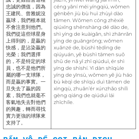
忠誠的價值，因為
céng yǎní méi yíngqiú, wǒmen
王建民、曾雅妮沒
gēnběn jiù bù huì zhùyì dào
贏球，我們根本就
tāmen. Wǒmen cóng zhèxiē
不會注意到他們。
qiúxīng shēnshàng dé dào de,
我們從這些球星身
shì yíng de kuàigǎn, shì zhānrǎn
上得到的，是贏的
yíng de guāngróng; wǒmen
快感，是沾染贏的
xuǎnzé de, bùshì tèdìng de
光榮；我們選擇
qiúyuán, yě bùshì tāmen suǒ
的，不是特定的球
shǔ de nǎ yī zhī qiúduì, ér shì
員，也不是他們所
yíng de shìshí. Yī dàn shīqùle
屬的哪一支球隊，
yíng de yīnsù, wǒmen yě jiù háo
而是贏的事實。一
bù kèqì de shīqù duì tāmen de
旦失去了贏的因
xìngqù, zhuǎn’ér xúnzhǎo shílì
素，我們也就毫不
gèng qiáng de qiúduì lái
客氣地失去對他們
zhīchíle.
的興趣，轉而尋找
實力更強的球隊來
支持了。