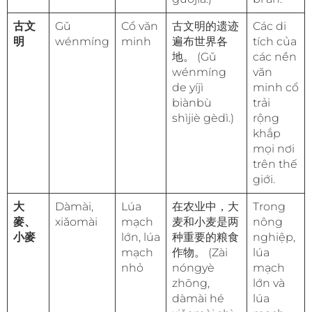
古文
Gǔ
Cổ văn
古文明的遗迹
Các di
明
wénmíng
minh
遍布世界各
tích của
地。 (Gǔ
các nền
wénmíng
văn
de yíjì
minh cổ
biànbù
trải
shìjiè gèdì.)
rộng
khắp
mọi nơi
trên thế
giới.
大
Dàmài,
Lúa
在农业中，大
Trong
麥、
xiǎomài
mạch
麦和小麦是两
nông
小麥
lớn, lúa
种重要的粮食
nghiệp,
mạch
作物。 (Zài
lúa
nhỏ
nóngyè
mạch
zhōng,
lớn và
dàmài hé
lúa