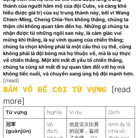
thành của người hâm mộ của đội Cubs, và càng khó
hiểu được giá trị của sự trung thành này, bởi vì Wang
Chien-Ming, Cheng Chia-Yen không thắng, chúng ta
thậm chí không quan tâm đến họ. Những gì chúng ta
nhận được từ những ngôi sao này, là cảm giác vui
mừng khi thắng, là sự vinh quang của chiến thắng;
chúng ta chọn không phải là một cầu thủ cụ thể, cũng
không phải là đội bóng mà họ thuộc về, mà là sự thực
về chiến thắng. Một khi mất đi yếu tố chiến thắng,
chúng ta cũng sẽ mất đi sự quan tâm đối với họ mà
không tiếc nuối, và chuyển sang ủng hộ đội mạnh hơn.
[/read]
[read
BẤM VÔ ĐỂ COI TỪ VỰNG
more]
Từ vựng
Nghĩa
Ví dụ
Dịch
冠軍
Vô
他是這次比賽
Anh ấy là
(guànjūn)
địch,
的冠軍，贏得
nhà vô
nhà vô
了金牌。 (Tā
địch của