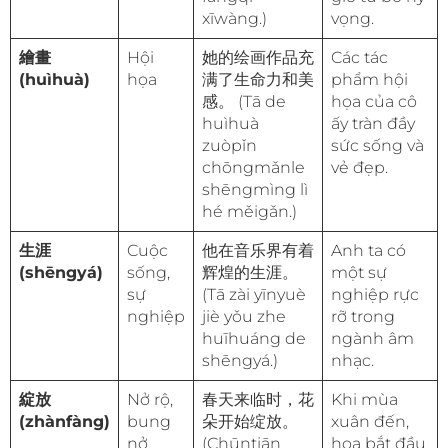
xīwàng.)
vọng.
繪畫
Hội
她的绘画作品充
Các tác
(huìhuà)
họa
满了生命力和美
phẩm hội
感。 (Tā de
họa của cô
huìhuà
ấy tràn đầy
zuòpǐn
sức sống và
chōngmǎnle
vẻ đẹp.
shēngmìng lì
hé měigǎn.)
生涯
Cuộc
他在音乐界有着
Anh ta có
(shēngyá)
sống,
辉煌的生涯。
một sự
sự
(Tā zài yīnyuè
nghiệp rực
nghiệp
jiè yǒu zhe
rỡ trong
huīhuáng de
ngành âm
shēngyá.)
nhạc.
綻放
Nở rộ,
春天来临时，花
Khi mùa
(zhànfàng)
bung
朵开始绽放。
xuân đến,
nở
(Chūntiān
hoa bắt đầu