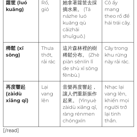
籮筐 (luó
Rổ,
她拿著籮筐去採
Cô ấy
kuāng)
giỏ
摘水果。 (Tā
mang
názhe luó
theo rổ để
kuāng qù
hái trái cây.
cǎizhāi
shuǐguǒ.)
稀鬆 (xī
Thưa
這片森林裡的樹
Cây trong
sōng)
thớt,
稀鬆分布。 (Zhè
khu rừng
rải rác
piàn sēnlín lǐ
này rải rác.
de shù xī sōng
fēnbù.)
再度響起
Lại
音樂再度響起，
Nhạc lại
(zàidù
vang
讓人們重新振作
vang lên,
xiǎng qǐ)
lên
起來。 (Yīnyuè
khiến mọi
zàidù xiǎng qǐ,
người trở
ràng rénmen
lại tinh
chóngxīn
thần.
[/read]