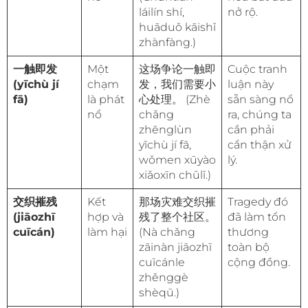
láilín shí,
nở rộ.
huāduǒ kāishǐ
zhànfàng.)
一触即发
Một
这场争论一触即
Cuộc tranh
(yīchù jí
chạm
发，我们需要小
luận này
fā)
là phát
心处理。 (Zhè
sẵn sàng nổ
nổ
chǎng
ra, chúng ta
zhēnglùn
cần phải
yīchù jí fā,
cẩn thận xử
wǒmen xūyào
lý.
xiǎoxīn chǔlǐ.)
交织摧残
Kết
那场灾难交织摧
Tragedy đó
(jiāozhī
hợp và
残了整个社区。
đã làm tổn
cuīcán)
làm hại
(Nà chǎng
thương
zāinàn jiāozhī
toàn bộ
cuīcánle
cộng đồng.
zhěnggè
shèqū.)