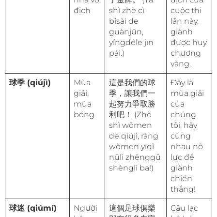
địch
shì zhè cì
cuộc thi
bǐsài de
lần này,
guànjūn,
giành
yíngdéle jīn
được huy
pái.)
chương
vàng.
球季 (qiújì)
Mùa
這是我們的球
Đây là
giải,
季，讓我們一
mùa giải
mùa
起努力爭取勝
của
bóng
利吧！ (Zhè
chúng
shì wǒmen
tôi, hãy
de qiújì, ràng
cùng
wǒmen yīqǐ
nhau nỗ
nǔlì zhēngqǔ
lực để
shènglì ba!)
giành
chiến
thắng!
球迷 (qiúmí)
Người
這個足球俱樂
Câu lạc