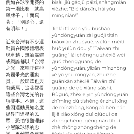
例如在球季開賽的
bǐsài, jiù gāojǔ páizi, shàngmiàn
第一場比賽，就高
xiězhe: “Bié dānxīn, hái yǒu
舉牌子，上面寫
míngnián!”
著：「別擔心，還
有明年！」
Jìnlái táiwān yǒu bùshǎo
yùndòngyuán zài guójì tǐtán
近來台灣有不少運
biǎoxiàn zhuóyuè, wúlùn méitǐ
動員在國際體壇表
huò yúlùn dōu yǐ “Táiwān zhī
現卓越，無論媒體
guāng” lái chēnghu zhèxiē wèi
或輿論都以「台灣
guó zhēngguāng de
之光」來稱呼這些
yùndòngyuán, yībān mínzhòng
為國爭光的運動
yě yǔ yǒu róngyán, zhuīzhe
員，一般民眾也與
guānkàn zhèxiē Táiwān zhī
有榮焉，追著觀看
guāng de gè xiàng sàishì.
這些台灣之光的各
Bùguò, zhèxiē yīn yùndòngyuán
項賽事。不過，這
zhīmíng dù tíshēng ér zhuī xīng
些因運動員知名度
de mínzhòng, kǒngpà hěn nán
提昇而追星的民
lǐjiě xiǎo xióng duì qiúduì de
眾，恐怕很難理解
zhōngchéng, gèng nán tǐhuì
小熊隊球隊的忠
zhè zhǒng zhōngchéng de
誠，更難體會這種
jiàzhí, yīnwèi wáng jiànmín,