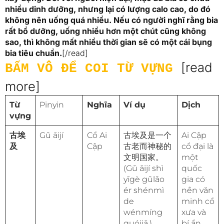
nhiều dinh dưỡng, nhưng lại có lượng calo cao, do đó
không nên uống quá nhiều. Nếu có người nghĩ rằng bia
rất bổ dưỡng, uống nhiều hơn một chút cũng không
sao, thì không mất nhiều thời gian sẽ có một cái bụng
bia tiêu chuẩn.
[/read]
[read
BẤM VÔ ĐỂ COI TỪ VỰNG
more]
Từ
Pinyin
Nghĩa
Ví dụ
Dịch
vựng
古埃
Gǔ āijí
Cổ Ai
古埃及是一个
Ai Cập
及
Cập
古老而神秘的
cổ đại là
文明国家。
một
(Gǔ āijí shì
quốc
yīgè gǔlǎo
gia có
ér shénmì
nền văn
de
minh cổ
wénmíng
xưa và
guójiā.)
bí ẩn.