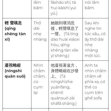
lầm
fāshāo shí, tā
nói lầm
bầm
huì kāishǐ yuì
bầm.
yǔ.)
輕 聲嘆息
Thở
她聽到壞消息
Sau khi
(qīng
dài
後，輕聲嘆息了
nghe tin
shēng tàn
nhẹ
一聲。 (Tā tīng
tức xấu, cô
xī)
nhàng
dào huài xiāoxi
ấy thở dài
hòu, qīng
nhẹ
shēng tàn xīle
nhàng
yī shēng.)
một lúc.
凝視蜷縮
Nhìn
他凝視著遠方，
Anh ta
(níngshì
chằm
身體蜷縮在沙發
nhìn chằm
quán suō)
chằm,
上。 (Tā
chằm về
co
níngshìzhe
phía xa, cơ
cụm
yuǎnfāng,
thể co
lại
shēntǐ
cụm trên
quánsuō zài
ghế sofa.
shāfā shàng.)