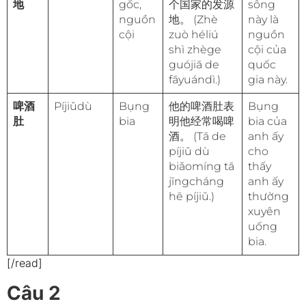
地
gốc,
个国家的发源
sông
nguồn
地。 (Zhè
này là
cội
zuò héliú
nguồn
shì zhège
cội của
guójiā de
quốc
fāyuándì.)
gia này.
啤酒
Píjiǔdù
Bụng
他的啤酒肚表
Bụng
肚
bia
明他经常喝啤
bia của
酒。 (Tā de
anh ấy
píjiǔ dù
cho
biǎomíng tā
thấy
jīngcháng
anh ấy
hē píjiǔ.)
thường
xuyên
uống
bia.
[/read]
Câu 2