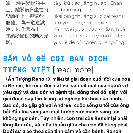
筆。 纏在變形的手
tā yǐ bù tiáo jiāng huàbǐ. Chán
上、離開病床坐在特
zài biànxíng de shǒu shàng、
製輪椅上，視這些
líkāi bìngchuáng zuò zài tèzhì
磨難。 為一道道試
lún yǐ shàng, shì zhèxiē mó
煉，化 作畫布上一
nàn. Wéi yīdào dào shìliàn, huà
抹繽紛愉悅的動人光
zuò huàbù shàng yī mǒ bīnfēn
影。
yúyuè de dòngrén guāngyǐng.
BẤM VÔ ĐỂ COI BẢN DỊCH
[read more]
TIẾNG VIỆT
《Ấn Tượng Renoir》miêu tả giai đoạn cuối đời của họa
sĩ Renoir, khi ông đối mặt với sự mất mát của người vợ
yêu quý và đau đớn vì bệnh tật, đồng thời đối diện với
giai đoạn suy tàn trong sự nghiệp hội họa của mình.
Sau đó, do gặp gỡ với Andrée, cuộc sống u tối của ông
bắt đầu tỏa sáng với một lượng sức mạnh sáng tạo
không ngờ đến. Tuy nhiên, con trai của Renoir lại phải
lòng Andrée, và mâu thuẫn giữa cha con đã bùng phát.
Dưới sự giao thoa của tình cảm và căn bệnh, Renoir