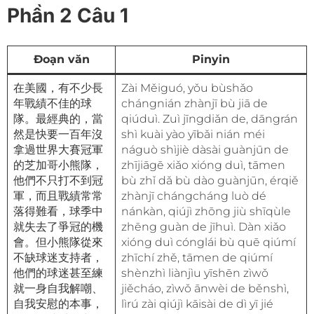
Phần 2 Câu 1
Đoạn văn
Pinyin
在美國，有不少長
Zài Měiguó, yǒu bùshǎo
年戰績不佳的球
chángnián zhànjī bù jiā de
隊。最經典的，當
qiúduì. Zuì jīngdiǎn de, dāngrán
然是快要一百年沒
shì kuài yào yībǎi nián méi
拿過世界大賽冠軍
náguò shìjiè dàsài guànjūn de
的芝加哥小熊隊，
zhījiāgē xiǎo xióng duì, tāmen
他們不只打不到冠
bù zhǐ dǎ bù dào guànjūn, érqiě
軍，而且戰績常常
zhànjī chángcháng luò dé
落得難看，球季中
nánkàn, qiújì zhōng jiù shīqùle
就失去了爭冠的機
zhēng guàn de jīhuì. Dàn xiǎo
會。但小熊隊從來
xióng duì cónglái bù quē qiúmí
不缺球迷支持者，
zhīchí zhě, tāmen de qiúmí
他們的球迷甚至練
shènzhì liànjìu yīshēn zìwǒ
就一身自我解嘲、
jiěcháo, zìwǒ ānwèi de běnshì,
自我安慰的本事，
lìrú zài qiújì kāisài de dì yī jié