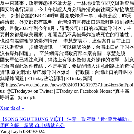
及中東戰事，政府獲悉後不敢大意，士林地檢署立即交辦調查局
國安站進行調查，今上午以證人身分請許清光前往國安站協助釐
清。 針對台製的BB Call呼叫器竟成炸彈一事，李慧芝說，昨天
經濟部、外交部都有說明，台灣沒有直接出口這款呼叫器到黎巴
嫩。且從2022年到今年8月，這間公司出口的26萬套呼叫器，主
要對象都是歐美國家，相關產品不具備爆炸造成死亡的可能性，
也沒有媒體報導的爆炸情形。 李慧芝表示，這個案件目前正由
司法調查進一步釐清資訊，「可以確認的是，台灣出口的呼叫器
沒有爆炸問題」。 至於網傳台灣政府跟本案有關，李慧芝說，
國安單位已經注意到，網路上有很多疑似境外操作的攻擊，刻意
把台灣跟此案件連結，不是事實，要提醒國人注意網路上的造假
資訊 原文網址: 黎巴嫩呼叫器爆炸 行政院：台灣出口的呼叫器
無爆炸問題 | ETtoday政治新聞 | ETtoday新聞
雲 https://www.ettoday.net/news/20240919/2819737.htm#ixzz8mFp
us: @ETtodaytw on Twitter | ETtoday on Facebook Notes: “真主黨
呼叫器” (tạm dịch:
Xem tất cả »
【SONG NGỮ TRUNG-VIỆT】 注意！政府發「近4萬元補助」
周四入帳 超過5年申請就充公
Yang Layla
03/09/2024