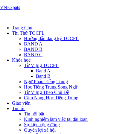
VNExpats
Trang Chủ
Thi Thử TOCFL
Hướng dẫn đăng ký TOCFL
BAND A
BAND B
BAND C
Khóa học
Từ Vựng TOCFL
Band A
Band B
Ngữ Pháp Tiếng Trung
Học Tiếng Trung Song Ngữ
Từ Vựng Theo Chủ Đề
Cẩm Nang Học Tiếng Trung
Giáo viên
Tin tức
Tin nổi bật
Kinh nghiệm làm việc tại đài loan
Sự kiện cộng đồng
Quyền lợi xã hội