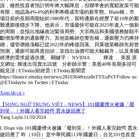
說，雖然投資者預計明年將大幅降息，但聯準會的寬鬆政策可能
有限，他認為4%-6%的利率將構成市場的新常態。Blain稱，市
場目前的長期周期始於1980年代，當時通膨在經歷了前10年的艱
難通膨後穩步下降。他表示，市場最快可能在2025年進入一個新
的周期，並指出地緣政治緊張局勢、大宗商品和美國債務餘額不
斷增加帶來的通膨壓力。其他策略師也警告稱，通膨壓力仍將持
續，儘管價格漲幅已從2022年的峰值回落。貝萊德策略師先前曾
預測，通膨可能再度抬頭，並指出油價可能大幅飆升，以及美國
經濟的需求超過供應。 關鍵字： NVIDIA ﹑ ﹑ 輝達 ﹑ 美股 原
文網址: 輝達出現賣出訊號 分析師示警：美股40年長期多頭可
能見頂 | ETtoday財經雲 | ETtoday新聞雲
https://finance.ettoday.net/news/2810364#ixzz8nTYEuPxYFollow us:
@ETtodaytw on Twitter | ETtoday
Xem tất cả »
【SONG NGỮ TRUNG VIỆT – NEWS】101國慶煙火被嫌「廢
到笑」！外國人看完錯愕 賈永婕回應了
Yang Layla
11/10/2024
I. Đoạn văn 101國慶煙火被嫌「廢到笑」！外國人看完錯愕 賈永
婕回應了 昨（10日）是中華民國113年國慶日，台北101也首度