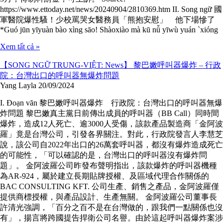
https://www.ettoday.net/news/20240904/2810369.htm II. Song ngữ 國
軍醫院爆性騷！少校罵哭女醫務員「熊抱安慰」 他下場慘了
*Guó jūn yīyuàn bào xìng sāo! Shàoxiào mà kū nǚ yīwù yuán `xióng
Xem tất cả »
【SONG NGỮ TRUNG-VIỆT: News】 黎巴嫩呼叫器爆炸 – 行政
院：台灣出口的呼叫器無爆炸問題
Yang Layla
20/09/2024
I. Đoạn văn 黎巴嫩呼叫器爆炸 行政院：台灣出口的呼叫器無爆
炸問題 黎巴嫩真主黨日前傳出成員的呼叫器（BB Call）同時間
爆炸，造成12人死亡、逾3000人受傷，該款產品製造商「金阿波
羅」竟是台灣公司，引發各界關注。對此，行政院發言人李慧芝
說，該公司自2022年出口的26萬套呼叫器，都沒有爆炸造成死亡
的可能性，「可以確認的是，台灣出口的呼叫器沒有爆炸問
題」。 金阿波羅公司昨發布聲明指出，該款爆炸的呼叫器機種
為AR-924，屬於建立長期貼牌授權、及區域代理合作關係的
BAC CONSULTING KFT. 公司生產、銷售之產品，金阿波羅僅
提供商標授權，與產品設計、生產無關。 金阿波羅公司董事長
許清光強調，「百分之百不是在台灣做的，跟我們一點關係也沒
有」，揚言將跨國提告捍衛公司名譽。由於這起呼叫器爆炸案涉