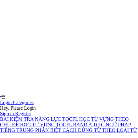
Are you sure you want to delete this file?
Cancel
Delete
I agree with storage and handling of my data by this website.
Privacy
Policy
Remember me
Sign In
Sign Up
Restore password
Send reset link
Password reset link sent
to your email
Close
Your application is sent
We'll send you an email as soon as your
application is approved.
Go to Profile
No account?
Sign Up
Sign In
Sign up
as instructor
Lost Password?
Login
Categories
Hey, Please Login
Sign in
Register
BÀI KIỂM TRA NĂNG LỰC TOCFL
HỌC TỪ VỰNG THEO
CHỦ ĐỀ
HỌC TỪ VỰNG TOCFL BAND A TO C
NGỮ PHÁP
TIẾNG TRUNG
PHÂN BIỆT CÁCH DÙNG TỪ THEO LOẠI TỪ