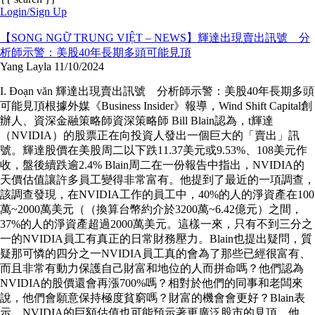
Login/Sign Up
【SONG NGỮ TRUNG VIỆT – NEWS】輝達出現賣出訊號 分
析師示警：美股40年長期多頭可能見頂
Yang Layla
11/10/2024
I. Đoạn văn 輝達出現賣出訊號 分析師示警：美股40年長期多頭
可能見頂根據外媒《Business Insider》報導，Wind Shift Capital創
辦人、資深金融策略師資深策略師 Bill Blain認為，t輝達
（NVIDIA）的股票正在向投資人發出一個巨大的「賣出」訊
號。輝達股價在美股周二以下跌11.37美元或9.53%、108美元作
收，盤後續跌逾2.4% Blain周二在一份報告中指出，NVIDIA的
天價估值讓許多員工變得非常富有。他提到了最近的一項調查，
該調查發現，在NVIDIA工作的員工中，40%的人的淨資產在100
萬~2000萬美元（（換算台幣約介於3200萬~6.42億元）之間，
37%的人的淨資產超過2000萬美元。這樣一來，只有不到三分之
一的NVIDIA員工有真正的日常財務壓力。Blain也提出疑問，質
疑那可憐的四分之一NVIDIA員工真的會為了那些已經很富有、
而且非常有動力保護自己財富和地位的人而拼命嗎？他們認為
NVIDIA的股價還會再漲700%嗎？相對於他們的同事和老闆來
說，他們會願意保持極度貧窮嗎？財富的機會會更好？Blain表
示，NVIDIA的巨額估值也可能預示著更廣泛股市的見頂。他