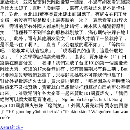
施放煙火，並搭配雷射光雕歡慶雙十國慶。不過有網友看完後認
為煙火太短了，直呼「廢到笑」，還有人懷疑煙火是不是卡住
了。對此，台北101董事長賈永婕出面回應了。有網友在PTT發
文稱「有沒有可能是歷史上最丟臉的一次？」表示看完101煙火
後，旁邊的所有外國人都感到無比錯愕，連本國人都覺得廢到
笑，「這種甚至不到半套的服務就別放了，滿心期待被踩在地上
欸。」此外，還有其他網友發文「101煙火才噴了一發就停了，
是不是卡住了啊？」，直言「比公廟放的還不如」、「等跨年
吧，2發根本可以省起來」、「現場看真的傻眼，這是什麼垃
圾」、「下次學乖記得講光雕秀」。 對此，賈永婕今（11）日
凌晨在臉書發文，「喔耶！我們完成了台北101的第一個國慶光
雕煙火秀。短短的17天從無到有，沒有籌備期只有趕工期，But
只要願意改變我們就贏了，只要願意挑戰不可能我們也贏了!」
對於外界批評煙火太短，賈永婕則解釋，「那是因為今年時間的
關係來不及找贊助，賈董就自己想辦法把預算從自己的辦公室擠
出來」，並歡迎明年各大企業一起來贊助101國慶煙火，「我們
絕對可以讓大家驚喜連連」。 Nguồn bài báo gốc: link II. Song
ngữ 101國慶煙火被嫌「廢到笑」！外國人看完錯愕 賈永婕回應
了 *101 guóqìng yānhuǒ bèi xián “fèi dào xiào”! Wàiguórén kàn wán
cuò’è
Xem tất cả »