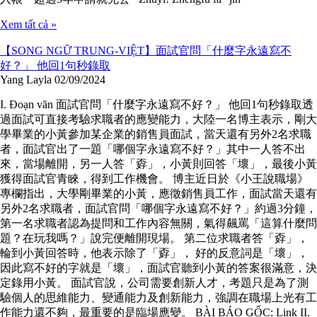
Xem tất cả »
【SONG NGỮ TRUNG-VIỆT】面試官問「什麼字永遠寫不
好？」 他回1句秒錄取
Yang Layla
02/09/2024
I. Đoạn văn 面試官問「什麼字永遠寫不好？」 他回1句秒錄取透
過面試可直接考驗求職者的應變能力，大陸一名博主表示，剛大
學畢業的小黃參加某企業的銷售員面試，當天還有另外2名求職
者，面試官出了一題「哪個字永遠寫不好？」其中一人答不出
來，當場離開，另一人答「孬」，小黃則回答「壞」，最後小黃
獲得面試官青睞，得到工作機會。 博主近日於《小王說職場》
專欄指出，大學剛畢業的小黃，應徵銷售員工作，面試當天還有
另外2名求職者，面試官問「哪個字永遠寫不好？」約過3分鐘，
第一名求職者認為提問和工作內容無關，氣得飆罵「這算什麼問
題？在玩我嗎？」說完便離開現場。 第二位求職者答「孬」，
輪到小黃回答時，他表示除了「孬」， 好的反意詞是「壞」，
因此寫不好的字就是「壞」，面試官聽到小黃的答案很滿意，決
定錄用小黃。 面試官說，公司需要創新人才，考題只是為了測
驗個人的思維能力、變通能力及創新能力，強調在職場上光有工
作能力還不夠，最重要的是臨場應變。 BÀI BÁO GỐC: Link II.