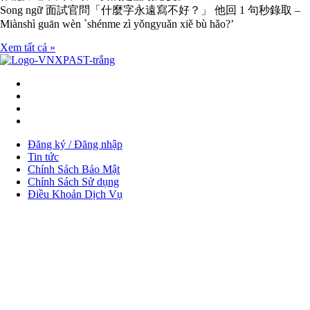
Song ngữ 面試官問「什麼字永遠寫不好？」 他回 1 句秒錄取 –
Miànshì guān wèn `shénme zì yǒngyuǎn xiě bù hǎo?’
Xem tất cả »
Menu
Đăng ký / Đăng nhập
Tin tức
Chính Sách Bảo Mật
Chính Sách Sử dụng
Điều Khoản Dịch Vụ
Bản quyền thuộc về
VNEXPATS
|
Thiết kế website
MDIGI
Sign In