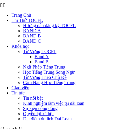
Trang Chủ
Thi Thử TOCFL
Hướng dẫn đăng ký TOCFL
BAND A
BAND B
BAND C
Khóa học
Từ Vựng TOCFL
Band A
Band B
Ngữ Pháp Tiếng Trung
Học Tiếng Trung Song Ngữ
Từ Vựng Theo Chủ Đề
Cẩm Nang Học Tiếng Trung
Giáo viên
Tin tức
Tin nổi bật
Kinh nghiệm làm việc tại đài loan
Sự kiện cộng đồng
Quyền lợi xã hội
Địa điểm du lịch Đài Loan
{{ search }}