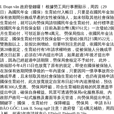
I. Đoạn văn 政府發錢囉！ 根據勞工局行事曆顯示，周四（29
日）為國民年金（國保）生育給付入帳日，只要是在國民年金加
保有效期間分娩或早產的女性被保險人，如未領取其他社會保險
生育給付，就可以向勞保局請領國民年金生育給付。給付標準是
按國民年金月投保金額（目前為新台幣1萬9761元）一次發給2個
月生育給付，可領近新台幣4萬元。 勞保局指出，依國民年金法
規定，國保生育給付按月投保金額一次發給2個月計3萬9522元，
雙胞胎以上，並按比例增給。但要特別注意的是，依國民年金法
第28條規定，生育給付有5年請求權時效，從被保險人分娩或早
產次日起算，必須在5年內提出申請，如果超過5年後才提出申
請，因為已經超過申請期限，勞保局會核定不予給付。 此外，
衛福部今年4月15日也放寬了原有的規定，即使在國保被保險人
在加保有效期間懷孕後的一年內退保，只要因同一懷孕事故而分
娩或早產，且未領取其他社會保險生育給付者，也仍有資格申請
國保生育給付。此次放寬規定自宣布日起5年內追溯發給，預估
將有300人受惠。 勞保局呼籲，符合生育補助資格的民眾應盡早
提出申請，確保自身權益。民眾可透過勞保局e化服務系統、內
政部戶政司一站式服務及書面等多元管道，向勞保局提出申請。
關鍵字： 國保 ﹑ 生育給付 ﹑ 保障權益 ﹑ 勞保局 ﹑ 申請 BÀI
BÁO GỐC: Link II. Song ngữ 注意！政府發「近4萬元補助」周四
入帳 超過5年申請就充公 *Zhùyì! Zhèngfǔ fā “jìn