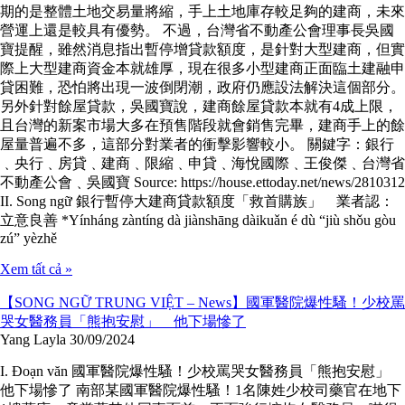
期的是整體土地交易量將縮，手上土地庫存較足夠的建商，未來
營運上還是較具有優勢。 不過，台灣省不動產公會理事長吳國
寶提醒，雖然消息指出暫停增貸款額度，是針對大型建商，但實
際上大型建商資金本就雄厚，現在很多小型建商正面臨土建融申
貸困難，恐怕將出現一波倒閉潮，政府仍應設法解決這個部分。
另外針對餘屋貸款，吳國寶說，建商餘屋貸款本就有4成上限，
且台灣的新案市場大多在預售階段就會銷售完畢，建商手上的餘
屋量普遍不多，這部分對業者的衝擊影響較小。 關鍵字：銀行
﹑央行﹑房貸﹑建商﹑限縮﹑申貸﹑海悅國際﹑王俊傑﹑台灣省
不動產公會﹑吳國寶 Source: https://house.ettoday.net/news/2810312
II. Song ngữ 銀行暫停大建商貸款額度「救首購族」 業者認：
立意良善 *Yínháng zàntíng dà jiànshāng dàikuǎn é dù “jiù shǒu gòu
zú” yèzhě
Xem tất cả »
【SONG NGỮ TRUNG VIỆT – News】國軍醫院爆性騷！少校罵
哭女醫務員「熊抱安慰」 他下場慘了
Yang Layla
30/09/2024
I. Đoạn văn 國軍醫院爆性騷！少校罵哭女醫務員「熊抱安慰」
他下場慘了 南部某國軍醫院爆性騷！1名陳姓少校司藥官在地下