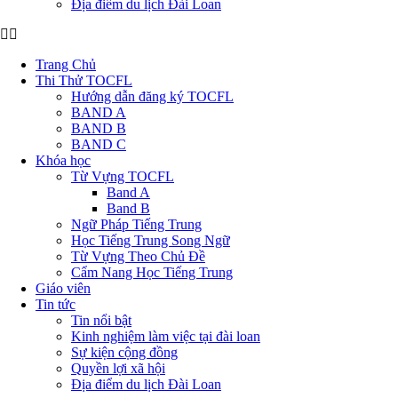
Địa điểm du lịch Đài Loan
Trang Chủ
Thi Thử TOCFL
Hướng dẫn đăng ký TOCFL
BAND A
BAND B
BAND C
Khóa học
Từ Vựng TOCFL
Band A
Band B
Ngữ Pháp Tiếng Trung
Học Tiếng Trung Song Ngữ
Từ Vựng Theo Chủ Đề
Cẩm Nang Học Tiếng Trung
Giáo viên
Tin tức
Tin nổi bật
Kinh nghiệm làm việc tại đài loan
Sự kiện cộng đồng
Quyền lợi xã hội
Địa điểm du lịch Đài Loan