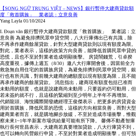
【SONG NGỮ TRUNG VIỆT – NEWS】銀行暫停大建商貸款額
度「救首購族」 業者認：立意良善
Yang Layla
01/10/2024
I. Đoạn văn 銀行暫停大建商貸款額度「救首購族」 業者認：立
意良善 為避免排擠民眾申貸空間，八大行庫傳出已有共識，除
不再承作建商餘屋貸款，針對大型建商貸款則以現有額度為限。
對此，業者表示，這樣的政策方向良善，能降低首購民眾申貸的
恐慌，且也不至於對業者造成明顯衝擊。 房貸鬧錢荒，引卓揆
高度重視，據傳上週五（8/30）邀八大行庫開會後，因當前全力
救急無自用住宅的首購族房貸，為避免排擠到民眾申貸空間，銀
行也有所共識，對前幾大建商的總額度以現有額度為限，且不能
再承作建商的餘屋貸款。 消息指出，建商現有額度包括已准而
未動用的額度，也就是說建商尚未動用，只要簽約仍可動用，但
若未簽約就不行，且這樣的緊縮到至少明年上半年不再增加。
代銷龍頭、海悅國際開發總經理王俊傑表示，把更多的房貸資金
用於首購族，降低民眾的恐慌，這樣的方向相當良善，而對大型
建商業者而言，就是購地腳步放緩，不至於造成市場衝擊，惟觀
察未來1~1年半新案市場供給量可能有所下降。 馨傳不動產智庫
執行長何世昌表示，大建商若真要增加貸款，八大行庫貸不到，
也可以轉向民營銀行申貸，不至於對業者造成明顯衝擊，但可預