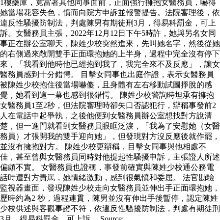
1樓藥庫，竟當著其他同事面前，正面強行擁抱女醫務員，嚇得
她當場花容失色，憤而向院方申訴並報警提告。法院審理後，依
違反性騷擾防制法，判處陳男有期徒刑3月，得易科罰金，可上
訴。女醫務員主張，2022年12月12日下午5時許，她與另名女同
事正在辦公室聊天，陳姓少校突然進來，先叫她名字，然後從她
的右側過來敞開雙手正面環抱她的上半身，過程中完全沒有停下
來，「我看到他時他已經抱到我了，我完全來不及反應」，讓女
醫務員感到十分錯愕。 目擊女同事也出庭作證，表示女醫務員
被陳姓少校抱住後當場嚇傻，且身體有左右移動試圖掙脫的感
覺，她看到這一幕也感到很錯愕。 陳姓少校警詢時坦承有擁抱
女醫務員1至2秒，但法院審理時卻矢口否認犯行，辯稱事發前2
人在電話中起爭執，之後他便到女醫務員辦公室想找對方說清
楚，但一進門就看到女醫務員眼眶泛淚，「我為了安慰她（女醫
務員）才張開我的雙手迎向她」，但發現對方沒反應後就作罷，
並沒有擁抱對方。 陳姓少校更辯稱，目擊女同事與他相處不
佳，甚至曾與女醫務員同時對他提起性騷擾申訴，主張證人所述
偏頗不實。 女醫務員也證稱，事發前確實與陳姓少校通公務電
話時遭對方責罵，她情緒激動，感到很氣憤和委屈。 法官勘驗
監視器畫面，發現陳姓少校走向女醫務員並伸出手正面環抱她，
歷時約為2 秒，過程連貫，陳男並沒有伸出手後暫停，認定陳姓
少校供述與客觀事證不符，依違反性騷擾防制法，判處有期徒刑
3月，得易科罰金，可上訴。 Source: