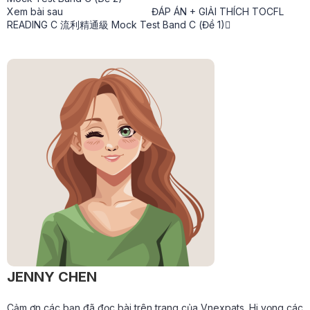
Xem bài sau
ĐÁP ÁN + GIẢI THÍCH TOCFL
READING C 流利精通級 Mock Test Band C (Đề 1)
JENNY CHEN
Cảm ơn các bạn đã đọc bài trên trang của Vnexpats. Hi vọng các