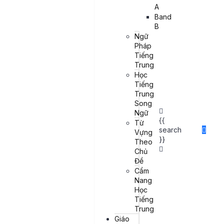
A
Địa Điểm Học:
Band
Xin lưu ý:
B
Đăng ký ngay
Ngữ
Pháp
Các bạn đang tìm kiếm cơ hội tìm hiểu thêm về cách thức và hình
Tiếng
thức khởi nghiệp tại Đài Loan thì hãy tham gia ngay khóa học
Trung
miễn phí của Taoyuan City New Immigrants Empowerment
Học
Center.
Tiếng
Trung
Song
Ngữ
{{
Từ
search
Vựng
}}
Theo
Chủ
Đề
Cẩm
Nang
Học
Tiếng
Trung
Giáo