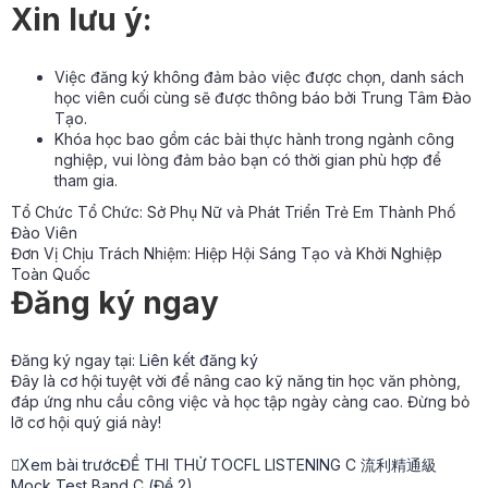
Xin lưu ý:
Việc đăng ký không đảm bảo việc được chọn, danh sách
học viên cuối cùng sẽ được thông báo bởi Trung Tâm Đào
Tạo.
Khóa học bao gồm các bài thực hành trong ngành công
nghiệp, vui lòng đảm bảo bạn có thời gian phù hợp để
tham gia.
Tổ Chức Tổ Chức: Sở Phụ Nữ và Phát Triển Trẻ Em Thành Phố
Đào Viên
Đơn Vị Chịu Trách Nhiệm: Hiệp Hội Sáng Tạo và Khởi Nghiệp
Toàn Quốc
Đăng ký ngay
Đăng ký ngay tại:
Liên kết đăng ký
Đây là cơ hội tuyệt vời để nâng cao kỹ năng tin học văn phòng,
đáp ứng nhu cầu công việc và học tập ngày càng cao. Đừng bỏ
lỡ cơ hội quý giá này!
Xem bài trước
ĐỀ THI THỬ TOCFL LISTENING C 流利精通級
Mock Test Band C (Đề 2)