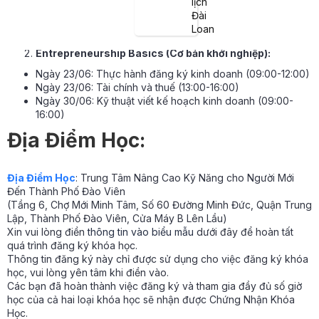
lịch
Ngày 16/06: Lập kế hoạch vốn kinh doanh (10:00-12:00)
Đài
Ngày 16/06: Hướng dẫn vay vốn kinh doanh từ chính phủ
Loan
(13:00-15:00)
Entrepreneurship Basics (Cơ bản khởi nghiệp):
Ngày 23/06: Thực hành đăng ký kinh doanh (09:00-12:00)
Ngày 23/06: Tài chính và thuế (13:00-16:00)
Ngày 30/06: Kỹ thuật viết kế hoạch kinh doanh (09:00-
16:00)
Địa Điểm Học:
Địa Điểm Học
: Trung Tâm Nâng Cao Kỹ Năng cho Người Mới
Đến Thành Phố Đào Viên
(Tầng 6, Chợ Mới Minh Tâm, Số 60 Đường Minh Đức, Quận Trung
Lập, Thành Phố Đào Viên, Cửa Máy B Lên Lầu)
Xin vui lòng điền
thông tin vào biểu mẫu
dưới đây để hoàn tất
quá trình đăng ký khóa học.
Thông tin đăng ký này chỉ được sử dụng cho việc đăng ký khóa
học, vui lòng yên tâm khi điền vào.
Các bạn đã hoàn thành việc đăng ký và tham gia đầy đủ số giờ
học của cả hai loại khóa học sẽ nhận được Chứng Nhận Khóa
Học.