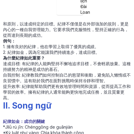
lịch
想。因此，「紀律如金」這句話強調了紀律的重要性，就如同黃金般
Đài
珍貴。
Loan
什麼是「紀律」？
「紀律」（拼音：jìlǜ）指的是一個人能夠自我約束，遵守一定的規則
和原則，以達成特定的目標。紀律不僅僅是在外部強加的規則，更是
內心的一種自我管理能力。它要求我們克服惰性，堅持正確的行為，
從而達到長期的成功。
例句：
1. 擁有良好的紀律，他在學習上取得了優異的成績。
2. 紀律如金，因為它能讓我們持續進步，達成目標。
為什麼紀律如此重要？
達成目標: 有紀律的人能夠堅持不懈地追求目標，不會輕易放棄。這種
持續努力的精神是成功的基石。
自我控制: 紀律教我們如何控制自己的慾望和衝動，避免陷入懶惰或不
良習慣中。這有助於我們在面對挑戰時保持冷靜和理智。
提升效率: 紀律能幫助我們更有效地管理時間和資源，從而提高工作和
學習的效率。擁有紀律的人通常能夠更快地完成任務，並且質量更
高。
II. Song ngữ
紀律如金：成功的關鍵
*Jìlǜ rú jīn: Chénggōng de guānjiàn
*Kỷ luật như vàng: Chìa khóa thành công