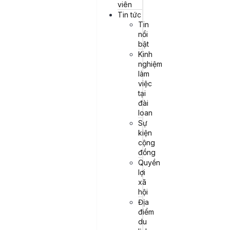
viên
Tin tức
Tin
nổi
bật
Kinh
nghiệm
làm
việc
tại
đài
loan
Sự
kiện
cộng
đồng
Quyền
lợi
xã
hội
Địa
điểm
在現代社會中，紀律被視為一個人成功的重要因素。無論是在學業、
du
事業還是生活中，擁有良好的紀律能夠幫助我們達成目標，實現夢