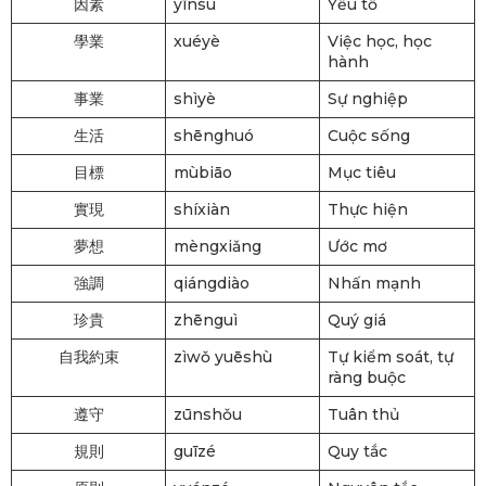
因素
yīnsù
Yếu tố
學業
xuéyè
Việc học, học
hành
事業
shìyè
Sự nghiệp
生活
shēnghuó
Cuộc sống
目標
mùbiāo
Mục tiêu
實現
shíxiàn
Thực hiện
夢想
mèngxiǎng
Ước mơ
強調
qiángdiào
Nhấn mạnh
珍貴
zhēnguì
Quý giá
自我約束
zìwǒ yuēshù
Tự kiểm soát, tự
ràng buộc
遵守
zūnshǒu
Tuân thủ
規則
guīzé
Quy tắc