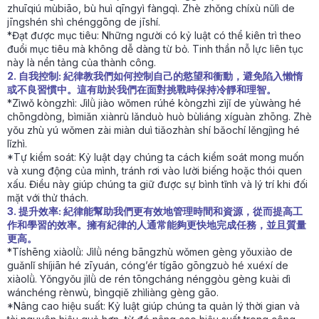
zhuīqiú mùbiāo, bù huì qīngyì fàngqì. Zhè zhǒng chíxù nǔlì de
jīngshén shì chénggōng de jīshí.
*Đạt được mục tiêu: Những người có kỷ luật có thể kiên trì theo
đuổi mục tiêu mà không dễ dàng từ bỏ. Tinh thần nỗ lực liên tục
này là nền tảng của thành công.
2. 自我控制: 紀律教我們如何控制自己的慾望和衝動，避免陷入懶惰
或不良習慣中。這有助於我們在面對挑戰時保持冷靜和理智。
*Zìwǒ kòngzhì: Jìlǜ jiào wǒmen rúhé kòngzhì zìjǐ de yùwàng hé
chōngdòng, bìmiǎn xiànrù lǎnduò huò bùliáng xíguàn zhōng. Zhè
yǒu zhù yú wǒmen zài miàn duì tiǎozhàn shí bǎochí lěngjìng hé
lǐzhì.
*Tự kiểm soát: Kỷ luật dạy chúng ta cách kiểm soát mong muốn
và xung động của mình, tránh rơi vào lười biếng hoặc thói quen
xấu. Điều này giúp chúng ta giữ được sự bình tĩnh và lý trí khi đối
mặt với thử thách.
3. 提升效率: 紀律能幫助我們更有效地管理時間和資源，從而提高工
作和學習的效率。擁有紀律的人通常能夠更快地完成任務，並且質量
更高。
*Tíshēng xiàolǜ: Jìlǜ néng bāngzhù wǒmen gèng yǒuxiào de
guǎnlǐ shíjiān hé zīyuán, cóng’ér tígāo gōngzuò hé xuéxí de
xiàolǜ. Yǒngyǒu jìlǜ de rén tōngcháng nénggòu gèng kuài dì
wánchéng rènwù, bìngqiě zhìliàng gèng gāo.
*Nâng cao hiệu suất: Kỷ luật giúp chúng ta quản lý thời gian và