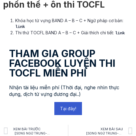
phồn thể + ôn thi TOCFL
Khóa học từ vựng BAND A – B – C + Ngữ pháp cơ bản:
link
Thi thử TOCFL BAND A – B – C + Giải thích chi tiết:
link
THAM GIA GROUP
FACEBOOK LUYỆN THI
TOCFL MIỄN PHÍ
Nhận tài liệu miễn phí (Thời đại, nghe nhìn thực
dụng, dịch từ vựng đương đại..)
Tại đây!
XEM BÀI TRƯỚC
XEM BÀI SAU
【SONG NGỮ TRUNG-VIỆT】Thành ngữ: 不勞而獲 (Bù láo ér huò) – Ngồi mát ăn bát vàng
【SONG NGỮ TRUNG-VIỆT: News】 黎巴嫩呼叫器爆炸 – 行政院：台灣出口的呼叫器無爆炸問題