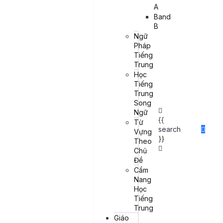
Tháng 9 4, 2024
Đọc truyện song ngữ
Yang Layla
A
Band
B
Ngữ
Mục lục bài viết
Pháp
Tiếng
I. Đoạn văn
Trung
II. Song ngữ
Học
III. Từ vựng mới
Tiếng
Trung
IV. Tài liệu học tiếng trung phồn thể + ôn thi TOCFL
Song
THAM GIA GROUP FACEBOOK LUYỆN THI TOCFL MIỄN PHÍ
Ngữ
{{
Từ
I. Đoạn văn
search
Vựng
}}
Theo
Chủ
Đề
Cẩm
Nang
Học
紀律如金：
成功的關鍵
Tiếng
Trung
Giáo