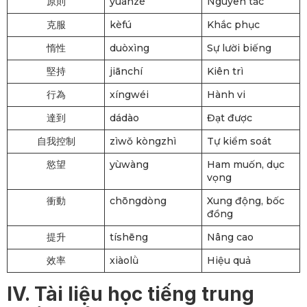
原則
yuánzé
Nguyên tắc
克服
kèfú
Khắc phục
惰性
duòxìng
Sự lười biếng
堅持
jiānchí
Kiên trì
行為
xíngwéi
Hành vi
達到
dádào
Đạt được
自我控制
zìwǒ kòngzhì
Tự kiểm soát
慾望
yùwàng
Ham muốn, dục
vọng
衝動
chōngdòng
Xung động, bốc
đồng
提升
tíshēng
Nâng cao
效率
xiàolǜ
Hiệu quả
IV. Tài liệu học tiếng trung