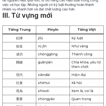
tài nguyên hiệu quả hơn, từ đó nâng cao hiệu suất trong công
việc và học tập. Những người có kỷ luật thường hoàn thành
nhiệm vụ nhanh hơn và đạt chất lượng cao hơn.
III. Từ vựng mới
Tiếng Trung
Pinyin
Tiếng Việt
紀律
jìlǜ
Kỷ luật
如金
rú jīn
Như vàng
成功
chénggōng
Thành công
關鍵
guānjiàn
Chìa khóa, yếu tố
then chốt
現代
xiàndài
Hiện đại
社會
shèhuì
Xã hội
視為
shìwéi
Xem là, coi là
重要
zhòngyào
Quan trọng