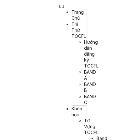
【SONG NGỮ】紀律如
Trang
Chủ
金：成功的關鍵 — Kỷ
Thi
luật là vàng: Chìa
Thử
TOCFL
khóa của thành công
Hướng
dẫn
đăng
I. Đoạn văn 紀律如金：成功的關鍵 在現代社會中，紀律被視為一
ký
個人成功的重要因素。無論是在學業、事業還是生活中，擁有良好
TOCFL
的紀律能夠幫助我們達成目標，實現夢想。因此，「紀律如金」這
句話強調了紀律的重要性，就如同黃金般珍貴。 什麼是「紀
BAND
律」？「紀律」（拼音：jìlǜ）指的是一個人能夠自我約束，遵守
A
一定的規則和原則，以達成特定的目標。紀律不僅僅是在外部強加
BAND
的規則，更是內心的一種自我管理能力。它要求我們克服惰性，堅
B
持正確的行為，從而達到長期的成功。 例句：1. 擁有良好的紀律，
BAND
他在學習上取得了優異的成績。 2. 紀律如金，因為它能讓我們持
C
續進步，達成目標。 為什麼紀律如此重要？達成目標: 有紀律的人
Khóa
能夠堅持不懈地追求目標，不會輕易放棄。這種持續努力的精神是
học
成功的基石。 自我控制: 紀律教我們如何控制自己的慾望和衝動，
Từ
避免陷入懶惰或不良習慣中。這有助於我們在面對挑戰時保持冷靜
Vựng
和理智。 提升效率:
TOCFL
Band