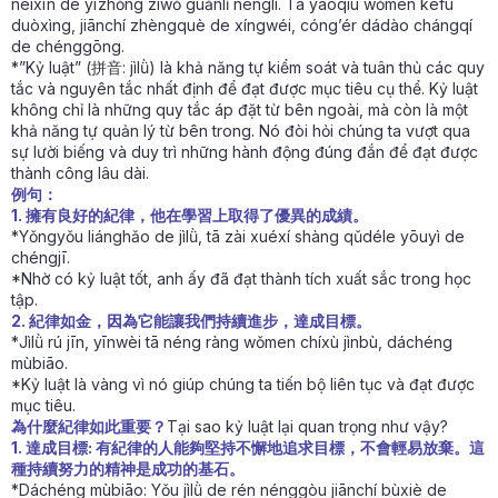
nèixīn de yīzhǒng zìwǒ guǎnlǐ nénglì. Tā yāoqiú wǒmen kèfú
duòxìng, jiānchí zhèngquè de xíngwéi, cóng’ér dádào chángqí
de chénggōng.
*”Kỷ luật” (拼音: jìlǜ) là khả năng tự kiểm soát và tuân thủ các quy
tắc và nguyên tắc nhất định để đạt được mục tiêu cụ thể. Kỷ luật
không chỉ là những quy tắc áp đặt từ bên ngoài, mà còn là một
khả năng tự quản lý từ bên trong. Nó đòi hỏi chúng ta vượt qua
sự lười biếng và duy trì những hành động đúng đắn để đạt được
thành công lâu dài.
例句：
1. 擁有良好的紀律，他在學習上取得了優異的成績。
*Yǒngyǒu liánghǎo de jìlǜ, tā zài xuéxí shàng qǔdéle yōuyì de
chéngjī.
*Nhờ có kỷ luật tốt, anh ấy đã đạt thành tích xuất sắc trong học
tập.
2. 紀律如金，因為它能讓我們持續進步，達成目標。
*Jìlǜ rú jīn, yīnwèi tā néng ràng wǒmen chíxù jìnbù, dáchéng
mùbiāo.
*Kỷ luật là vàng vì nó giúp chúng ta tiến bộ liên tục và đạt được
mục tiêu.
為什麼紀律如此重要？
Tại sao kỷ luật lại quan trọng như vậy?
1. 達成目標: 有紀律的人能夠堅持不懈地追求目標，不會輕易放棄。這
種持續努力的精神是成功的基石。
*Dáchéng mùbiāo: Yǒu jìlǜ de rén nénggòu jiānchí bùxiè de