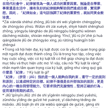
在現代社會中，紀律被視為一個人成功的重要因素。無論是在學業、
事業還是生活中，擁有良好的紀律能夠幫助我們達成目標，實現夢
想。因此，「紀律如金」這句話強調了紀律的重要性，就如同黃金般
珍貴。
*Zài xiàndài shèhuì zhōng, jìlǜ bèi shì wéi yīgèrén chénggōng
de zhòngyào yīnsù. Wúlùn shì zài xuéyè, shìyè háishì shēnghuó
zhōng, yǒngyǒu liánghǎo de jìlǜ nénggòu bāngzhù wǒmen
dáchéng mùbiāo, shíxiàn mèngxiǎng. Yīncǐ,`jìlǜ rú jīn’zhè jù huà
qiángdiàole jìlǜ de zhòngyào xìng, jiù rútóng huángjīn bān
zhēnguì
*Trong xã hội hiện đại, kỷ luật được coi là yếu tố quan trọng giúp
một người đạt được thành công. Dù là trong học tập, công việc
hay cuộc sống, việc có kỷ luật tốt có thể giúp chúng ta đạt được
mục tiêu và thực hiện ước mơ. Vì vậy, câu nói “Kỷ luật là vàng”
nhấn mạnh tầm quan trọng của kỷ luật, giống như vàng quý giá.
什麼是「紀律」
？Kỷ luật là gì?
「紀律」（拼音：jìlǜ）指的是一個人能夠自我約束，遵守一定的規則
和原則，以達成特定的目標。紀律不僅僅是在外部強加的規則，更是
內心的一種自我管理能力。它要求我們克服惰性，堅持正確的行為，
從而達到長期的成功。
*`Jìlǜ'(pīnyīn:Jìlǜ) zhǐ de shì yīgèrén nénggòu zìwǒ yuēshù,
zūnshǒu yīdìng de guīzé hé yuánzé, yǐ dáchéng tèdìng de
mùbiāo. Jìlǜ bùjǐn jǐn shì zài wàibù qiángjiā de guīzé, gèng shì