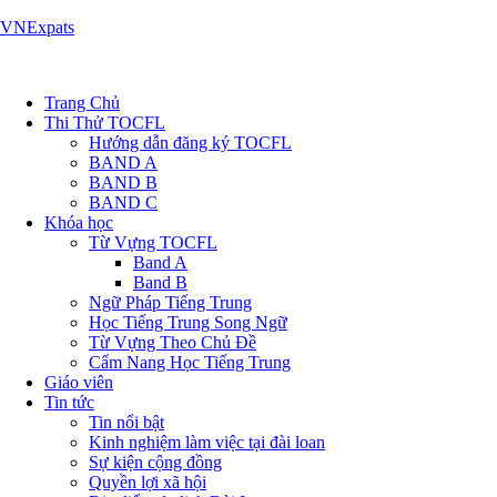
VNExpats
Trang Chủ
Thi Thử TOCFL
Hướng dẫn đăng ký TOCFL
BAND A
BAND B
BAND C
Khóa học
Từ Vựng TOCFL
Band A
Band B
Ngữ Pháp Tiếng Trung
Học Tiếng Trung Song Ngữ
Từ Vựng Theo Chủ Đề
Cẩm Nang Học Tiếng Trung
Giáo viên
Tin tức
Tin nổi bật
Kinh nghiệm làm việc tại đài loan
Sự kiện cộng đồng
Quyền lợi xã hội