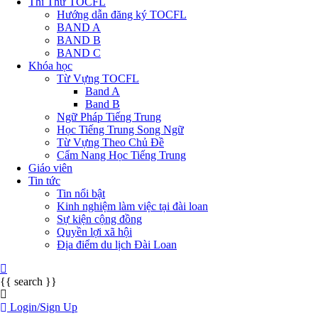
Thi Thử TOCFL
Hướng dẫn đăng ký TOCFL
BAND A
BAND B
BAND C
Khóa học
Từ Vựng TOCFL
Band A
Band B
Ngữ Pháp Tiếng Trung
Học Tiếng Trung Song Ngữ
Từ Vựng Theo Chủ Đề
Cẩm Nang Học Tiếng Trung
Giáo viên
Tin tức
Tin nổi bật
Kinh nghiệm làm việc tại đài loan
Sự kiện cộng đồng
Quyền lợi xã hội
Địa điểm du lịch Đài Loan
{{ search }}
Login/Sign Up