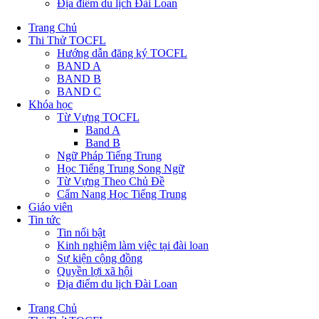
Địa điểm du lịch Đài Loan
Trang Chủ
Thi Thử TOCFL
Hướng dẫn đăng ký TOCFL
BAND A
BAND B
BAND C
Khóa học
Từ Vựng TOCFL
Band A
Band B
Ngữ Pháp Tiếng Trung
Học Tiếng Trung Song Ngữ
Từ Vựng Theo Chủ Đề
Cẩm Nang Học Tiếng Trung
Giáo viên
Tin tức
Tin nổi bật
Kinh nghiệm làm việc tại đài loan
Sự kiện cộng đồng
Quyền lợi xã hội
Địa điểm du lịch Đài Loan
Trang Chủ