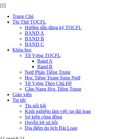
Trang Chủ
Thi Thử TOCFL
Hướng dẫn đăng ký TOCFL
BAND A
BAND B
BAND C
Khóa học
Từ Vựng TOCFL
Band A
Band B
Ngữ Pháp Tiếng Trung
Học Tiếng Trung Song Ngữ
Từ Vựng Theo Chủ Đề
Cẩm Nang Học Tiếng Trung
Giáo viên
Tin tức
Tin nổi bật
Kinh nghiệm làm việc tại đài loan
Sự kiện cộng đồng
Quyền lợi xã hội
Địa điểm du lịch Đài Loan
{{ search }}