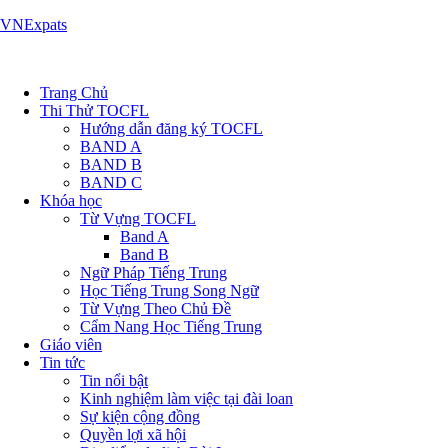
VNExpats
Trang Chủ
Thi Thử TOCFL
Hướng dẫn đăng ký TOCFL
BAND A
BAND B
BAND C
Khóa học
Từ Vựng TOCFL
Band A
Band B
Ngữ Pháp Tiếng Trung
Học Tiếng Trung Song Ngữ
Từ Vựng Theo Chủ Đề
Cẩm Nang Học Tiếng Trung
Giáo viên
Tin tức
Tin nổi bật
Kinh nghiệm làm việc tại đài loan
Sự kiện cộng đồng
Quyền lợi xã hội