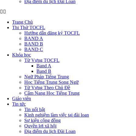
Địa điểm du lịch Đài Loan
Trang Chủ
Thi Thử TOCFL
Hướng dẫn đăng ký TOCFL
BAND A
BAND B
BAND C
Khóa học
Từ Vựng TOCFL
Band A
Band B
Ngữ Pháp Tiếng Trung
Học Tiếng Trung Song Ngữ
Từ Vựng Theo Chủ Đề
Cẩm Nang Học Tiếng Trung
Giáo viên
Tin tức
Tin nổi bật
Kinh nghiệm làm việc tại đài loan
Sự kiện cộng đồng
Quyền lợi xã hội
Địa điểm du lịch Đài Loan