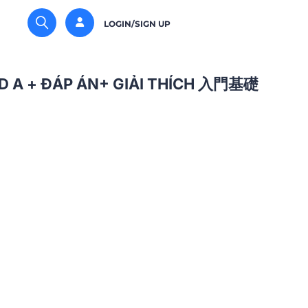
LOGIN/SIGN UP
ND A + ĐÁP ÁN+ GIẢI THÍCH 入門基礎