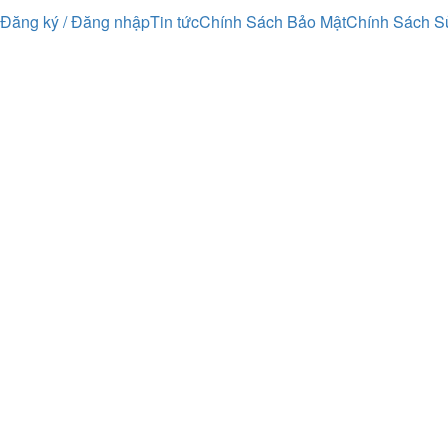
Đăng ký / Đăng nhập
Tin tức
Chính Sách Bảo Mật
Chính Sách S
Sign In
Họ và Tên
Vui lòng nhập họ và tên đầy đủ 
Email Liên hệ
Vui lòng nhập địa chỉ email h
Số Điện Thoại
Vui lòng nhập số điện thoại
Tải lên CV / Hồ sơ giảng dạy
Upload file
Drag file here or click the button.
Định dạng hỗ trợ: PDF, DOC, DOCX, PNG
Supported file formats
Uploading...