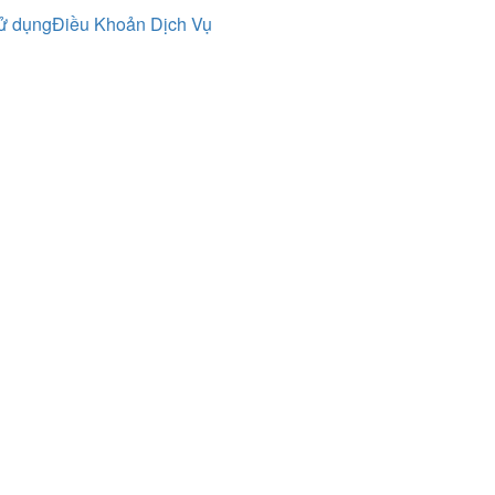
ử dụng
Điều Khoản Dịch Vụ
Bản quyền thuộc về
VNEXPATS
|
Thiết kế website
MDIGI
theo giấy tờ tùy thân (CMND/CCCD/Hộ chiếu) Ví dụ: Nguyễn Thị Thuỳ
ợp lệ để VNexpats liên hệ, gửi thông báo xét duyệt và các thông tin liê
 hợp lệ. Nếu đang ở Đài Loan, nhập kèm mã quốc gia +886.