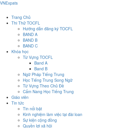
VNExpats
Trang Chủ
Thi Thử TOCFL
Hướng dẫn đăng ký TOCFL
BAND A
BAND B
BAND C
Khóa học
Từ Vựng TOCFL
Band A
Band B
Ngữ Pháp Tiếng Trung
Học Tiếng Trung Song Ngữ
Từ Vựng Theo Chủ Đề
Cẩm Nang Học Tiếng Trung
Giáo viên
Tin tức
Tin nổi bật
Kinh nghiệm làm việc tại đài loan
Sự kiện cộng đồng
Quyền lợi xã hội