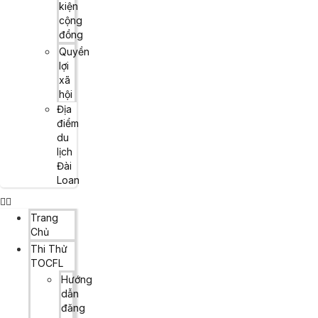
kiện
cộng
đồng
Quyền
lợi
xã
hội
Địa
điểm
du
lịch
Đài
Loan
Trang
Chủ
Thi Thử
TOCFL
Hướng
dẫn
đăng