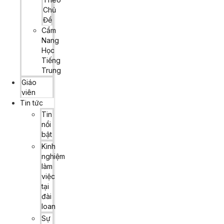
Chủ
Đề
Cẩm
Nang
Học
Tiếng
Trung
Giáo
viên
Tin tức
Tin
nổi
bật
Kinh
nghiệm
làm
việc
tại
đài
loan
Sự