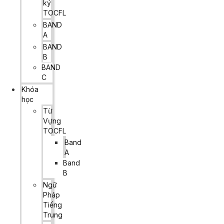
ký
TOCFL
BAND
A
BAND
B
BAND
C
Khóa
học
Từ
Vựng
TOCFL
Band
A
Band
B
Ngữ
Pháp
Tiếng
Trung