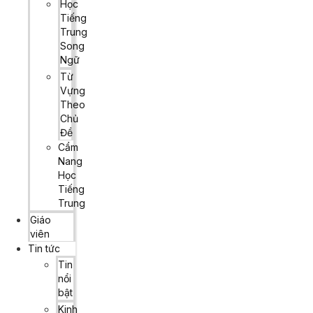
Học
Tiếng
Trung
Song
Ngữ
Từ
Vựng
Theo
Chủ
Đề
Cẩm
Nang
Học
Tiếng
Trung
Giáo
viên
Tin tức
Tin
nổi
bật
Kinh