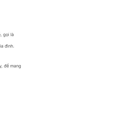
, gọi là
ia đình.
ay, để mang