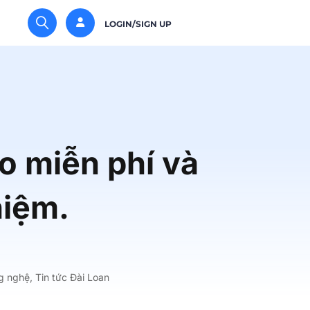
LOGIN/SIGN UP
o miễn phí và
hiệm.
ng nghệ
,
Tin tức Đài Loan