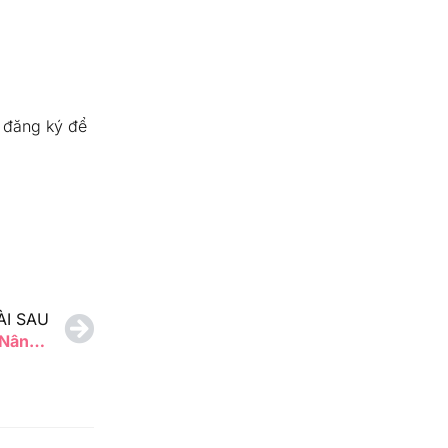
 đăng ký để
ÀI SAU
KHÓA HỌC MIỄN PHÍ – Khóa Học Nâng Cao Kỹ Năng Tin Học dành cho Tân Di Dân diễn ra vào tháng 5-6