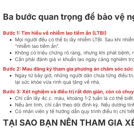
Ba bước quan trọng để bảo vệ ng
Bước 1: Tìm hiểu về nhiễm lao tiềm ẩn (LTBI)
Mọi người đều có thể bị lây nhiễm LTBI. Sau khi nhiễ
“nhiễm lao tiềm ẩn”.
Không có triệu chứng rõ ràng, nhưng khi phát bệnh, 
Cần phải đánh giá vi khuẩn lao ngày càng nghiêm trọn
Bước 2: Mau đăng ký tham gia phương án chăm sóc sức 
Ngay từ bây giờ, những người dân chưa từng điều tr
lại sức khỏe vừa rình quá tăng về nhà.
Bước 3: Xét nghiệm và điều trị rất đơn giản, còn có chuy
Chỉ cần lấy 4c.c. máu, khoảng 1-2 tuần là có thể biết
Nếu âm tính, chỉ cần theo dõi định kỳ. Nếu dương tín
Có nhân viên y tế hướng dẫn quy trình điều trị chi tiết
TẠI SAO BẠN NÊN THAM GIA X