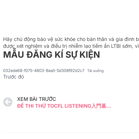
Hãy chủ động bảo vệ sức khỏe cho bản thân và gia đình 
được xét nghiệm và điều trị nhiễm lao tiềm ẩn LTBI sớm, 
MẪU ĐĂNG KÍ SỰ KIỆN
032ede68-f075-4803-8ea5-5d308f92d2c7
Tải xuống
Trước đó
XEM BÀI TRƯỚC
ĐỀ THI THỬ TOCFL LISTENING入門基礎級 Mock Test Band A (Đề 2)