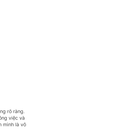
ng rõ ràng.
ông việc và
h mình là vô