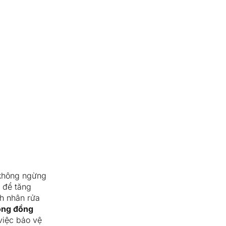
 không ngừng
 để tăng
h nhân rửa
ộng đồng
việc bảo vệ