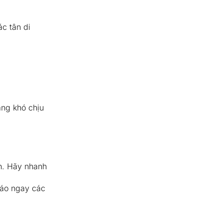
c tân di
ạng khó chịu
h. Hãy nhanh
 cáo ngay các