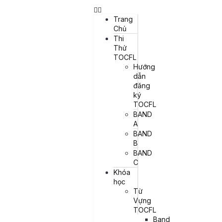
Trang
Chủ
Thi
Thử
TOCFL
Hướng
dẫn
đăng
ký
TOCFL
BAND
A
BAND
CẨM NANG HỌC TIẾNG TRUNG
HỌC TIẾNG TRUNG
B
Formal vs. Informal Traditional Chinese
BAND
Vocabulary Log – 正式／非正式中文詞彙
C
Khóa
記錄
học
Từ
I. Bảng từ vựng Từ Formal Từ Informal Pinyin Nghĩa tiếng Việt Ví
Vựng
dụ Formal Ví dụ Informal 支付 付錢 zhīfù / fùqián Th...
TOCFL
Band
28/11/2025