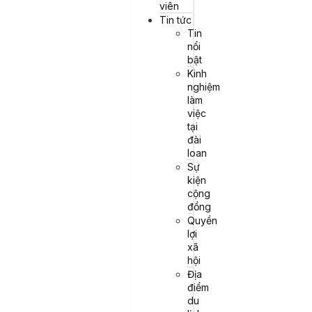
viên
Tin tức
Tin
nổi
bật
Kinh
nghiệm
làm
việc
tại
đài
loan
HỌC THÀNH NGỮ SONG NGỮ
Sự
kiện
【SONG NGỮ TRUNG-VIỆT】當心低頭族
cộng
的危險 – Cẩn thận nguy hiểm khi vừa đi
đồng
vừa bấm điện thoại
Quyền
lợi
xã
I. Đoạn văn 當心低頭族的危險 -在現代社會中，智能手機已經成為
hội
我們生活的一部分。隨著科技的進步，越來越多的人在走路時低...
Địa
30/08/2024
điểm
du