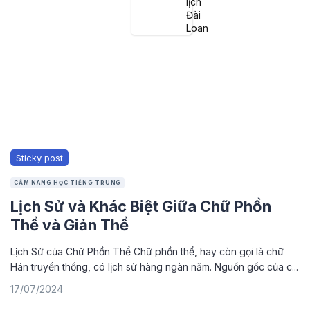
lịch
Đài
Loan
Sticky post
CẨM NANG HỌC TIẾNG TRUNG
Lịch Sử và Khác Biệt Giữa Chữ Phồn
Thể và Giản Thể
Lịch Sử của Chữ Phồn Thể Chữ phồn thể, hay còn gọi là chữ
Hán truyền thống, có lịch sử hàng ngàn năm. Nguồn gốc của c...
17/07/2024