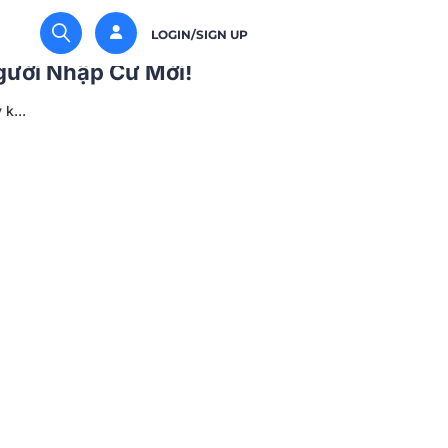
LOGIN/SIGN UP
gười Nhập Cư Mới!
k...