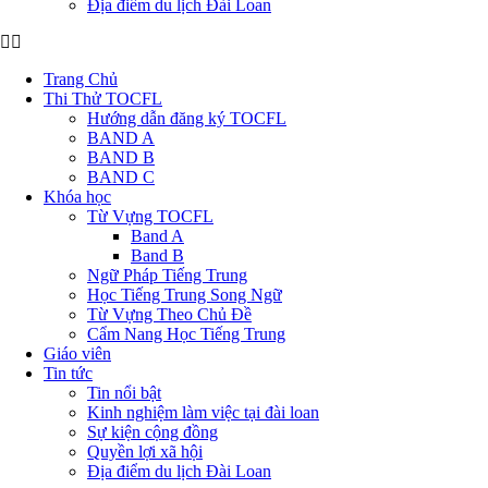
Địa điểm du lịch Đài Loan
Trang Chủ
Thi Thử TOCFL
Hướng dẫn đăng ký TOCFL
BAND A
BAND B
BAND C
Khóa học
Từ Vựng TOCFL
Band A
Band B
Ngữ Pháp Tiếng Trung
Học Tiếng Trung Song Ngữ
Từ Vựng Theo Chủ Đề
Cẩm Nang Học Tiếng Trung
Giáo viên
Tin tức
Tin nổi bật
Kinh nghiệm làm việc tại đài loan
Sự kiện cộng đồng
Quyền lợi xã hội
Địa điểm du lịch Đài Loan