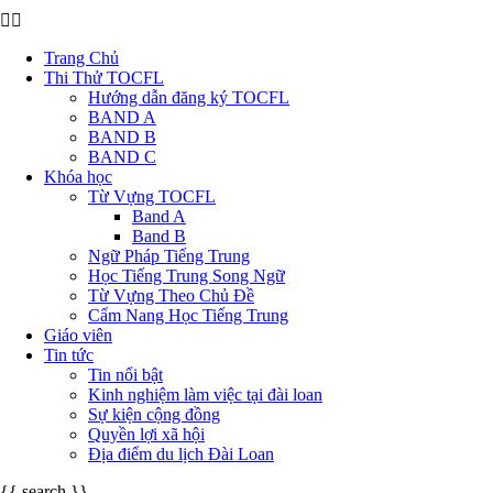
Trang Chủ
Thi Thử TOCFL
Hướng dẫn đăng ký TOCFL
BAND A
BAND B
BAND C
Khóa học
Từ Vựng TOCFL
Band A
Band B
Ngữ Pháp Tiếng Trung
Học Tiếng Trung Song Ngữ
Từ Vựng Theo Chủ Đề
Cẩm Nang Học Tiếng Trung
Giáo viên
Tin tức
Tin nổi bật
Kinh nghiệm làm việc tại đài loan
Sự kiện cộng đồng
Quyền lợi xã hội
Địa điểm du lịch Đài Loan
{{ search }}