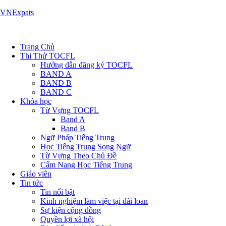
VNExpats
Trang Chủ
Thi Thử TOCFL
Hướng dẫn đăng ký TOCFL
BAND A
BAND B
BAND C
Khóa học
Từ Vựng TOCFL
Band A
Band B
Ngữ Pháp Tiếng Trung
Học Tiếng Trung Song Ngữ
Từ Vựng Theo Chủ Đề
Cẩm Nang Học Tiếng Trung
Giáo viên
Tin tức
Tin nổi bật
Kinh nghiệm làm việc tại đài loan
Sự kiện cộng đồng
Quyền lợi xã hội