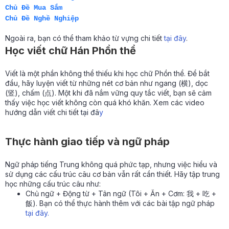
Chủ Đề Mua Sắm
Chủ Đề Nghề Nghiệp
Ngoài ra, bạn có thể tham khảo từ vựng chi tiết
tại đây
.
Học viết chữ Hán Phồn thể
Viết là một phần không thể thiếu khi học chữ Phồn thể. Để bắt
đầu, hãy luyện viết từ những nét cơ bản như ngang (横), dọc
(竖), chấm (点). Một khi đã nắm vững quy tắc viết, bạn sẽ cảm
thấy việc học viết không còn quá khó khăn. Xem các video
hướng dẫn viết chi tiết
tại đâ
y
Thực hành giao tiếp và ngữ pháp
Ngữ pháp tiếng Trung không quá phức tạp, nhưng việc hiểu và
sử dụng các cấu trúc câu cơ bản vẫn rất cần thiết. Hãy tập trung
học những cấu trúc câu như:
Chủ ngữ + Động từ + Tân ngữ (Tôi + Ăn + Cơm: 我 + 吃 +
飯). Bạn có thể thực hành thêm với các bài tập ngữ pháp
tại đây.