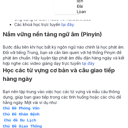
lịch
Giáo trình “
Let’s Learn Mandarin
”
Đài
Loan
Ứng dụng từ điển
Pleco
và
HelloChinese
Các khoá học trực tuyến
tại đây
.
Nắm vững nền tảng ngữ âm (Pinyin)
Bước đầu tiên khi học bất kỳ ngôn ngữ nào chính là học phát âm.
Đối với tiếng Trung, bạn sẽ cần làm quen với hệ thống Pinyin để
phát âm chuẩn. Hãy luyện tập phát âm đều đặn hàng ngày và kết
hợp nghe các video giảng dạy trực tuyến
tại đây
Học các từ vựng cơ bản và câu giao tiếp
hàng ngày
Bạn nên tập trung vào việc học các từ vựng và mẫu câu thông
dụng, giúp bạn giao tiếp trong các tình huống hoặc các chủ đề
hằng ngày. Một vài ví dụ như:
Chủ Đề Phỏng Vấn
Chủ Đề Khám Bệnh
Chủ đề Du Lịch
Chủ Đề Giao Thông