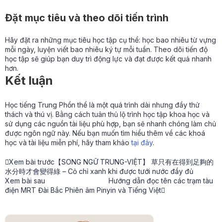
Đặt mục tiêu và theo dõi tiến trình
Hãy đặt ra những mục tiêu học tập cụ thể: học bao nhiêu từ vựng
mỗi ngày, luyện viết bao nhiêu ký tự mỗi tuần. Theo dõi tiến độ
học tập sẽ giúp bạn duy trì động lực và đạt được kết quả nhanh
hơn.
Kết luận
Học tiếng Trung Phồn thể là một quá trình dài nhưng đầy thử
thách và thú vị. Bằng cách tuân thủ lộ trình học tập khoa học và
sử dụng các nguồn tài liệu phù hợp, bạn sẽ nhanh chóng làm chủ
được ngôn ngữ này. Nếu bạn muốn tìm hiểu thêm về các khoá
học và tài liệu miễn phí, hãy tham khảo
tại đây
.
Xem bài trước
【SONG NGỮ TRUNG-VIỆT】 草只有在得到足夠的
水分時才會變得綠 – Cỏ chỉ xanh khi được tưới nước đầy đủ
Xem bài sau
Hướng dẫn đọc tên các trạm tàu
điện MRT Đài Bắc Phiên âm Pinyin và Tiếng Việt